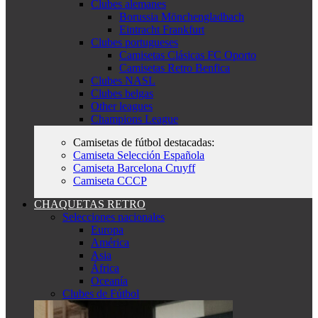
Clubes alemanes
Borussia Mönchengladbach
Eintracht Frankfurt
Clubes portugueses
Camisetas Clásicas FC Oporto
Camisetas Retro Benfica
Clubes NASL
Clubes belgas
Other leagues
Champions League
Camisetas de fútbol destacadas:
Camiseta Selección Española
Camiseta Barcelona Cruyff
Camiseta CCCP
CHAQUETAS RETRO
Selecciones nacionales
Europa
América
Asia
África
Oceanía
Clubes de Fútbol