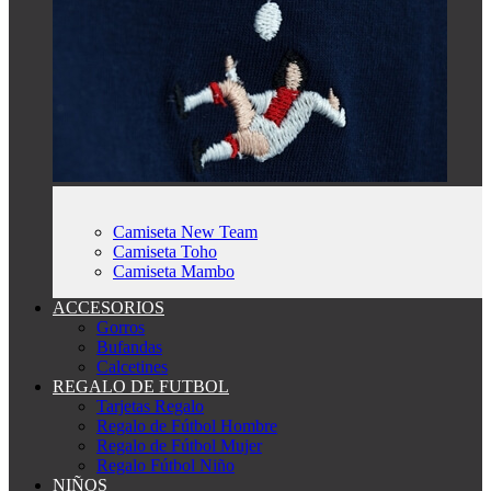
Camiseta New Team
Camiseta Toho
Camiseta Mambo
ACCESORIOS
Gorros
Bufandas
Calcetines
REGALO DE FUTBOL
Tarjetas Regalo
Regalo de Fútbol Hombre
Regalo de Fútbol Mujer
Regalo Fútbol Niño
NIÑOS