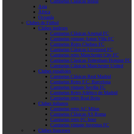
Camisetas Clásicas Brasil
Asia
África
Oceanía
Clubes de Fútbol
Clubes ingleses
Camisetas Clásicas Arsenal FC
Camisetas vintage Aston Villa FC
Camisetas Retro Chelsea FC
Camisetas Clásicas Liverpool FC
Camisetas retro Manchester City FC
Camisetas Clasicas Tottenham Hotspur FC
Camisetas Clásicas Manchester United
Clubes españoles
Camisetas Clásicas Real Madrid
Camisetas Retro F.C. Barcelona
Camisetas vintage Sevilla FC
Camisetas Retro Atlético de Madrid
Camisetas retro Real Betis
Clubes italianos
Camisetas retro AC Milan
Camisetas Clásicas AS Roma
Camisetas retro FC Inter
Camisetas vintage Juventus FC
Clubes franceses