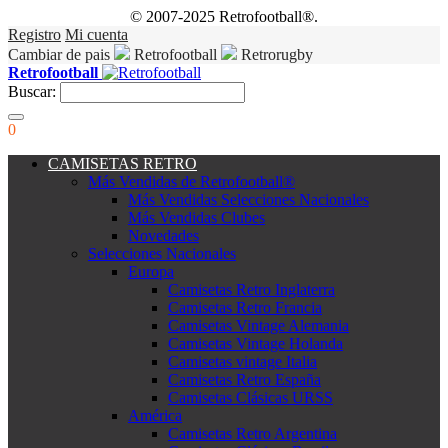
© 2007-2025 Retrofootball®.
Registro
Mi cuenta
Cambiar de pais
Retrofootball
Retrorugby
Retrofootball
Buscar:
0
CAMISETAS RETRO
Más Vendidas de Retrofootball®
Más Vendidas Selecciones Nacionales
Más Vendidas Clubes
Novedades
Selecciones Nacionales
Europa
Camisetas Retro Inglaterra
Camisetas Retro Francia
Camisetas Vintage Alemania
Camisetas Vintage Holanda
Camisetas vintage Italia
Camisetas Retro España
Camisetas Clásicas URSS
América
Camisetas Retro Argentina