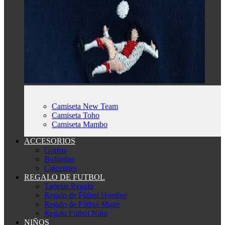
Camiseta New Team
Camiseta Toho
Camiseta Mambo
ACCESORIOS
Gorros
Bufandas
Calcetines
REGALO DE FUTBOL
Tarjetas Regalo
Regalo de Fútbol Hombre
Regalo de Fútbol Mujer
Regalo Fútbol Niño
NIÑOS