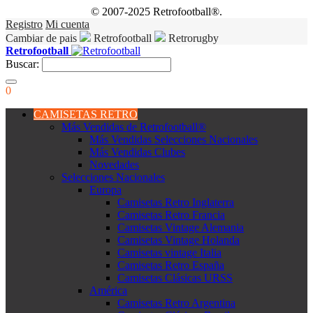
© 2007-2025 Retrofootball®.
Registro
Mi cuenta
Cambiar de pais
Retrofootball
Retrorugby
Retrofootball
Buscar:
0
CAMISETAS RETRO
Más Vendidas de Retrofootball®
Más Vendidas Selecciones Nacionales
Más Vendidas Clubes
Novedades
Selecciones Nacionales
Europa
Camisetas Retro Inglaterra
Camisetas Retro Francia
Camisetas Vintage Alemania
Camisetas Vintage Holanda
Camisetas vintage Italia
Camisetas Retro España
Camisetas Clásicas URSS
América
Camisetas Retro Argentina