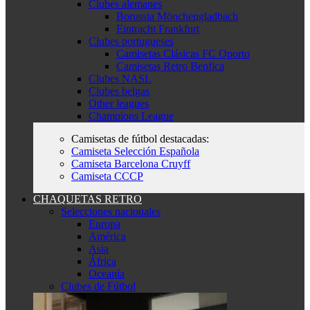
Clubes alemanes
Borussia Mönchengladbach
Eintracht Frankfurt
Clubes portugueses
Camisetas Clásicas FC Oporto
Camisetas Retro Benfica
Clubes NASL
Clubes belgas
Other leagues
Champions League
Camisetas de fútbol destacadas:
Camiseta Selección Española
Camiseta Barcelona Cruyff
Camiseta CCCP
CHAQUETAS RETRO
Selecciones nacionales
Europa
América
Asia
África
Oceanía
Clubes de Fútbol