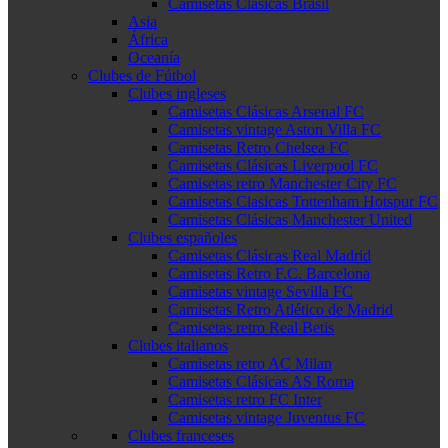
Camisetas Clásicas Brasil
Asia
África
Oceanía
Clubes de Fútbol
Clubes ingleses
Camisetas Clásicas Arsenal FC
Camisetas vintage Aston Villa FC
Camisetas Retro Chelsea FC
Camisetas Clásicas Liverpool FC
Camisetas retro Manchester City FC
Camisetas Clasicas Tottenham Hotspur FC
Camisetas Clásicas Manchester United
Clubes españoles
Camisetas Clásicas Real Madrid
Camisetas Retro F.C. Barcelona
Camisetas vintage Sevilla FC
Camisetas Retro Atlético de Madrid
Camisetas retro Real Betis
Clubes italianos
Camisetas retro AC Milan
Camisetas Clásicas AS Roma
Camisetas retro FC Inter
Camisetas vintage Juventus FC
Clubes franceses