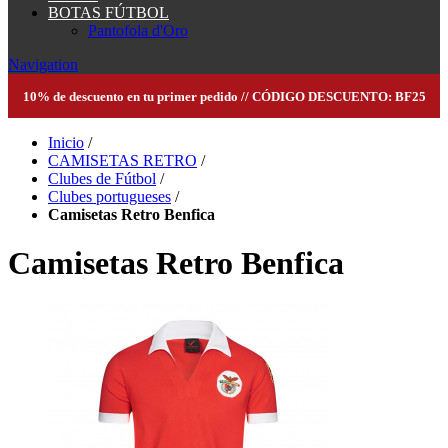
BOTAS FÚTBOL
Pantofola d'Oro
Navigation
10% de descuento en tu primer pedido // CÓDIGO DESCUENTO: BF25
Inicio
/
CAMISETAS RETRO
/
Clubes de Fútbol
/
Clubes portugueses
/
Camisetas Retro Benfica
Camisetas Retro Benfica