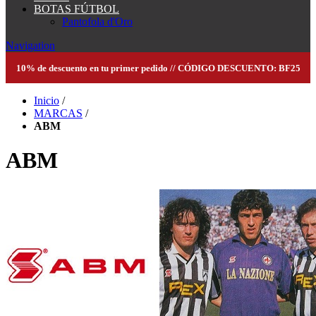
BOTAS FÚTBOL
Pantofola d'Oro
Navigation
10% de descuento en tu primer pedido // CÓDIGO DESCUENTO: BF25
Inicio
/
MARCAS
/
ABM
ABM