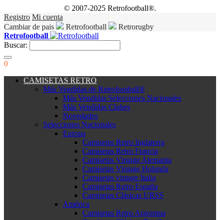
© 2007-2025 Retrofootball®.
Registro
Mi cuenta
Cambiar de pais
Retrofootball
Retrorugby
Retrofootball
Buscar:
0
CAMISETAS RETRO
Más Vendidas de Retrofootball®
Más Vendidas Selecciones Nacionales
Más Vendidas Clubes
Novedades
Selecciones Nacionales
Europa
Camisetas Retro Inglaterra
Camisetas Retro Francia
Camisetas Vintage Alemania
Camisetas Vintage Holanda
Camisetas vintage Italia
Camisetas Retro España
Camisetas Clásicas URSS
América
Camisetas Retro Argentina