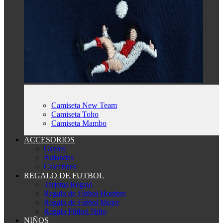
Camiseta New Team
Camiseta Toho
Camiseta Mambo
ACCESORIOS
Gorros
Bufandas
Calcetines
REGALO DE FUTBOL
Tarjetas Regalo
Regalo de Fútbol Hombre
Regalo de Fútbol Mujer
Regalo Fútbol Niño
NIÑOS