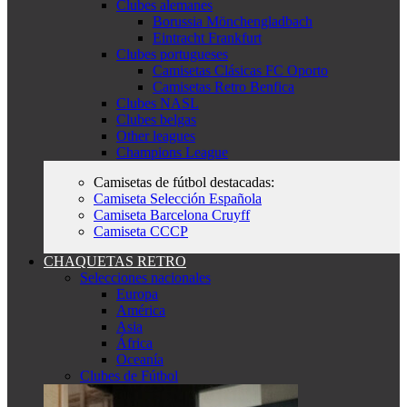
Clubes alemanes
Borussia Mönchengladbach
Eintracht Frankfurt
Clubes portugueses
Camisetas Clásicas FC Oporto
Camisetas Retro Benfica
Clubes NASL
Clubes belgas
Other leagues
Champions League
Camisetas de fútbol destacadas:
Camiseta Selección Española
Camiseta Barcelona Cruyff
Camiseta CCCP
CHAQUETAS RETRO
Selecciones nacionales
Europa
América
Asia
África
Oceanía
Clubes de Fútbol