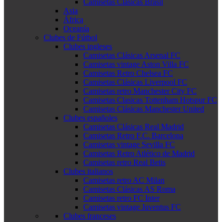
Camisetas Clásicas Brasil
Asia
África
Oceanía
Clubes de Fútbol
Clubes ingleses
Camisetas Clásicas Arsenal FC
Camisetas vintage Aston Villa FC
Camisetas Retro Chelsea FC
Camisetas Clásicas Liverpool FC
Camisetas retro Manchester City FC
Camisetas Clasicas Tottenham Hotspur FC
Camisetas Clásicas Manchester United
Clubes españoles
Camisetas Clásicas Real Madrid
Camisetas Retro F.C. Barcelona
Camisetas vintage Sevilla FC
Camisetas Retro Atlético de Madrid
Camisetas retro Real Betis
Clubes italianos
Camisetas retro AC Milan
Camisetas Clásicas AS Roma
Camisetas retro FC Inter
Camisetas vintage Juventus FC
Clubes franceses