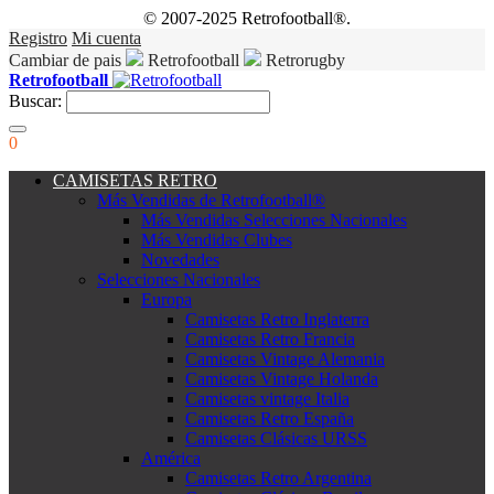
© 2007-2025 Retrofootball®.
Registro
Mi cuenta
Cambiar de pais
Retrofootball
Retrorugby
Retrofootball
Buscar:
0
CAMISETAS RETRO
Más Vendidas de Retrofootball®
Más Vendidas Selecciones Nacionales
Más Vendidas Clubes
Novedades
Selecciones Nacionales
Europa
Camisetas Retro Inglaterra
Camisetas Retro Francia
Camisetas Vintage Alemania
Camisetas Vintage Holanda
Camisetas vintage Italia
Camisetas Retro España
Camisetas Clásicas URSS
América
Camisetas Retro Argentina