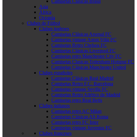
Camisetas Clásicas Brasil
Asia
África
Oceanía
Clubes de Fútbol
Clubes ingleses
Camisetas Clásicas Arsenal FC
Camisetas vintage Aston Villa FC
Camisetas Retro Chelsea FC
Camisetas Clásicas Liverpool FC
Camisetas retro Manchester City FC
Camisetas Clasicas Tottenham Hotspur FC
Camisetas Clásicas Manchester United
Clubes españoles
Camisetas Clásicas Real Madrid
Camisetas Retro F.C. Barcelona
Camisetas vintage Sevilla FC
Camisetas Retro Atlético de Madrid
Camisetas retro Real Betis
Clubes italianos
Camisetas retro AC Milan
Camisetas Clásicas AS Roma
Camisetas retro FC Inter
Camisetas vintage Juventus FC
Clubes franceses