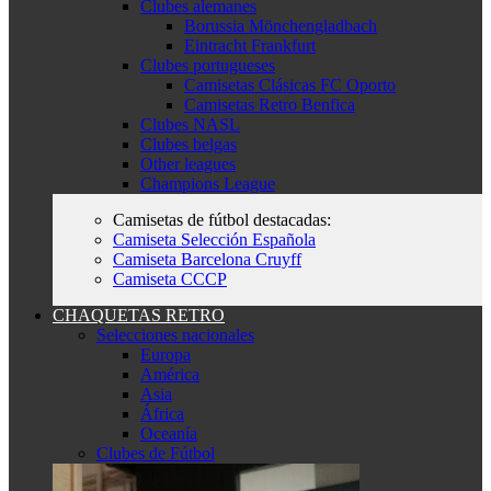
Clubes alemanes
Borussia Mönchengladbach
Eintracht Frankfurt
Clubes portugueses
Camisetas Clásicas FC Oporto
Camisetas Retro Benfica
Clubes NASL
Clubes belgas
Other leagues
Champions League
Camisetas de fútbol destacadas:
Camiseta Selección Española
Camiseta Barcelona Cruyff
Camiseta CCCP
CHAQUETAS RETRO
Selecciones nacionales
Europa
América
Asia
África
Oceanía
Clubes de Fútbol