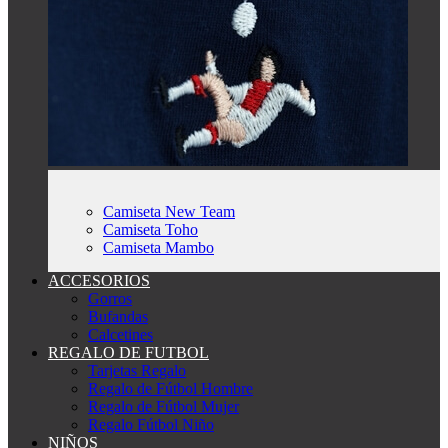
Camiseta New Team
Camiseta Toho
Camiseta Mambo
ACCESORIOS
Gorros
Bufandas
Calcetines
REGALO DE FUTBOL
Tarjetas Regalo
Regalo de Fútbol Hombre
Regalo de Fútbol Mujer
Regalo Fútbol Niño
NIÑOS