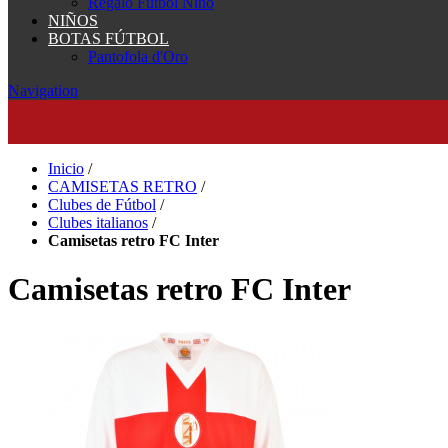
Regalo Fútbol Niño
NIÑOS
BOTAS FÚTBOL
Pantofola d'Oro
Navigation
Inicio
/
CAMISETAS RETRO
/
Clubes de Fútbol
/
Clubes italianos
/
Camisetas retro FC Inter
Camisetas retro FC Inter