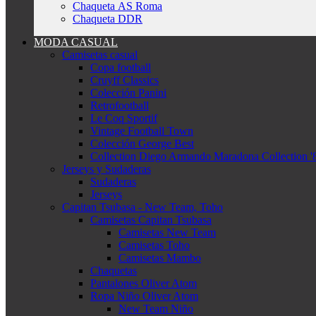
Chaqueta AS Roma
Chaqueta DDR
MODA CASUAL
Camisetas casual
Copa football
Cruyff Classics
Colección Panini
Retrofootball
Le Coq Sportif
Vintage Football Town
Colección George Best
Collection Diego Armando Maradona Collection '
Jerseys y Sudaderas
Sudaderas
Jerseys
Capitan Tsubasa - New Team, Toho
Camisetas Capitan Tsubasa
Camisetas New Team
Camisetas Toho
Camisetas Mambo
Chaquetas
Pantalones Oliver Atom
Ropa Niño Oliver Atom
New Team Niño