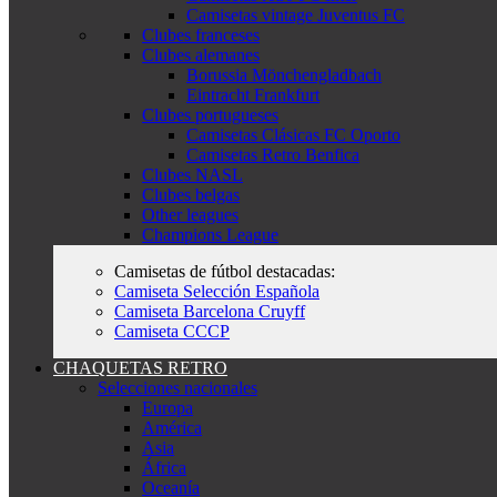
Camisetas vintage Juventus FC
Clubes franceses
Clubes alemanes
Borussia Mönchengladbach
Eintracht Frankfurt
Clubes portugueses
Camisetas Clásicas FC Oporto
Camisetas Retro Benfica
Clubes NASL
Clubes belgas
Other leagues
Champions League
Camisetas de fútbol destacadas:
Camiseta Selección Española
Camiseta Barcelona Cruyff
Camiseta CCCP
CHAQUETAS RETRO
Selecciones nacionales
Europa
América
Asia
África
Oceanía