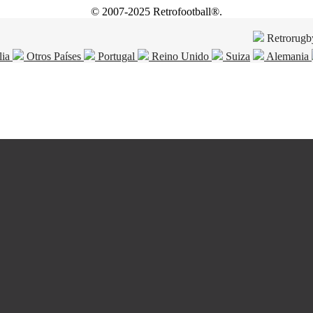
© 2007-2025 Retrofootball®.
Retrorugb
lia
Otros Países
Portugal
Reino Unido
Suiza
Alemania