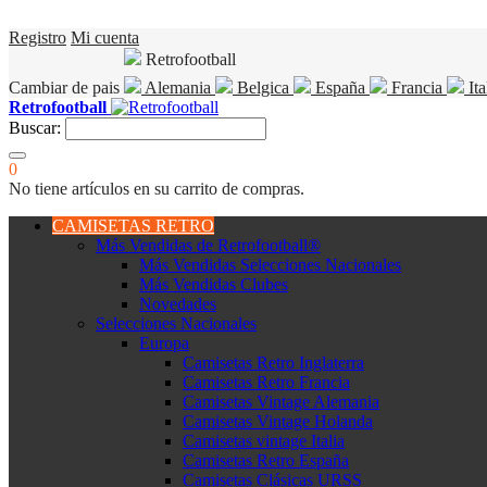
Registro
Mi cuenta
Retrofootball
Cambiar de pais
Alemania
Belgica
España
Francia
Ita
Retrofootball
Buscar:
0
No tiene artículos en su carrito de compras.
CAMISETAS RETRO
Más Vendidas de Retrofootball®
Más Vendidas Selecciones Nacionales
Más Vendidas Clubes
Novedades
Selecciones Nacionales
Europa
Camisetas Retro Inglaterra
Camisetas Retro Francia
Camisetas Vintage Alemania
Camisetas Vintage Holanda
Camisetas vintage Italia
Camisetas Retro España
Camisetas Clásicas URSS