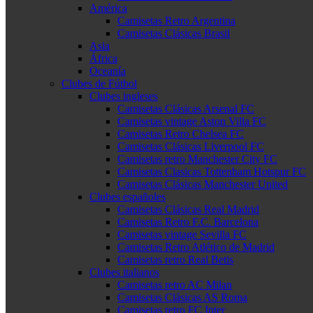
América
Camisetas Retro Argentina
Camisetas Clásicas Brasil
Asia
África
Oceanía
Clubes de Fútbol
Clubes ingleses
Camisetas Clásicas Arsenal FC
Camisetas vintage Aston Villa FC
Camisetas Retro Chelsea FC
Camisetas Clásicas Liverpool FC
Camisetas retro Manchester City FC
Camisetas Clasicas Tottenham Hotspur FC
Camisetas Clásicas Manchester United
Clubes españoles
Camisetas Clásicas Real Madrid
Camisetas Retro F.C. Barcelona
Camisetas vintage Sevilla FC
Camisetas Retro Atlético de Madrid
Camisetas retro Real Betis
Clubes italianos
Camisetas retro AC Milan
Camisetas Clásicas AS Roma
Camisetas retro FC Inter