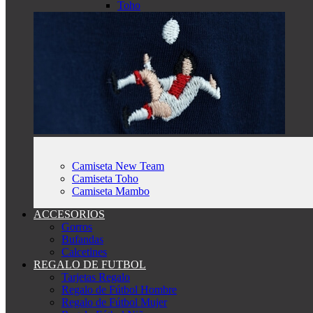
Toho
Camiseta New Team
Camiseta Toho
Camiseta Mambo
ACCESORIOS
Gorros
Bufandas
Calcetines
REGALO DE FUTBOL
Tarjetas Regalo
Regalo de Fútbol Hombre
Regalo de Fútbol Mujer