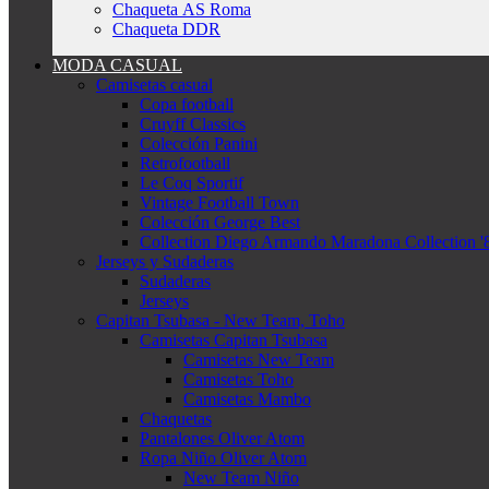
Chaqueta AS Roma
Chaqueta DDR
MODA CASUAL
Camisetas casual
Copa football
Cruyff Classics
Colección Panini
Retrofootball
Le Coq Sportif
Vintage Football Town
Colección George Best
Collection Diego Armando Maradona Collection '
Jerseys y Sudaderas
Sudaderas
Jerseys
Capitan Tsubasa - New Team, Toho
Camisetas Capitan Tsubasa
Camisetas New Team
Camisetas Toho
Camisetas Mambo
Chaquetas
Pantalones Oliver Atom
Ropa Niño Oliver Atom
New Team Niño