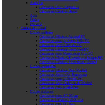
América
Camisetas Retro Argentina
Camisetas Clásicas Brasil
Asia
África
Oceanía
Clubes de Fútbol
Clubes ingleses
Camisetas Clásicas Arsenal FC
Camisetas vintage Aston Villa FC
Camisetas Retro Chelsea FC
Camisetas Clásicas Liverpool FC
Camisetas retro Manchester City FC
Camisetas Clasicas Tottenham Hotspur FC
Camisetas Clásicas Manchester United
Clubes españoles
Camisetas Clásicas Real Madrid
Camisetas Retro F.C. Barcelona
Camisetas vintage Sevilla FC
Camisetas Retro Atlético de Madrid
Camisetas retro Real Betis
Clubes italianos
Camisetas retro AC Milan
Camisetas Clásicas AS Roma
Camisetas retro FC Inter