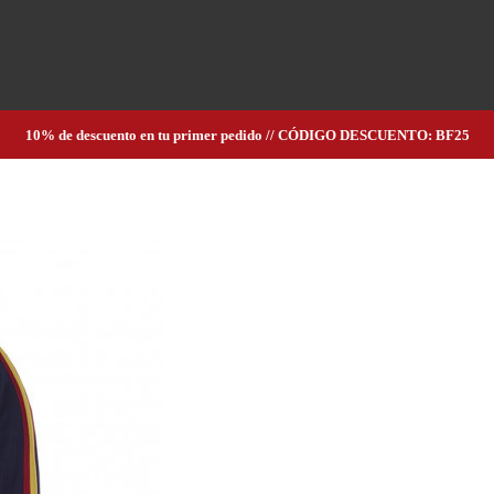
10% de descuento en tu primer pedido // CÓDIGO DESCUENTO: BF25