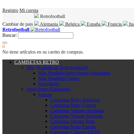
Registro
Mi cuenta
Retrofootball
Cambiar de pais
Alemania
Belgica
España
Francia
Ita
Retrofootball
Buscar:
0
No tiene artículos en su carrito de compras.
CAMISETAS RETRO
Más Vendidas de Retrofootball®
Más Vendidas Selecciones Nacionales
Más Vendidas Clubes
Novedades
Selecciones Nacionales
Europa
Camisetas Retro Inglaterra
Camisetas Retro Francia
Camisetas Vintage Alemania
Camisetas Vintage Holanda
Camisetas vintage Italia
Camisetas Retro España
Camisetas Clásicas URSS