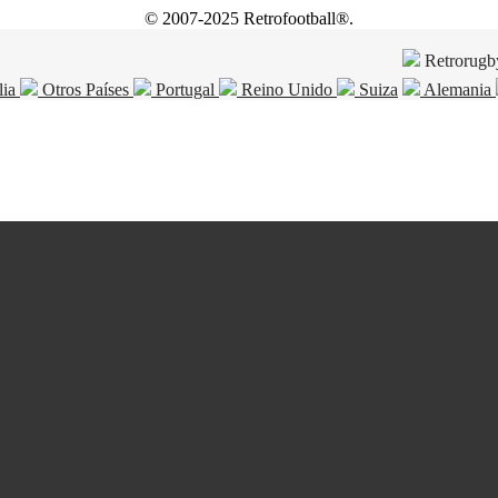
© 2007-2025 Retrofootball®.
Retrorugb
lia
Otros Países
Portugal
Reino Unido
Suiza
Alemania