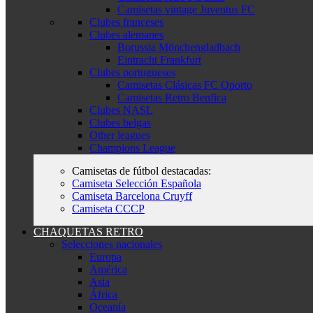
Camisetas vintage Juventus FC
Clubes franceses
Clubes alemanes
Borussia Mönchengladbach
Eintracht Frankfurt
Clubes portugueses
Camisetas Clásicas FC Oporto
Camisetas Retro Benfica
Clubes NASL
Clubes belgas
Other leagues
Champions League
Camisetas de fútbol destacadas:
Camiseta Selección Española
Camiseta Barcelona Cruyff
Camiseta CCCP
CHAQUETAS RETRO
Selecciones nacionales
Europa
América
Asia
África
Oceanía