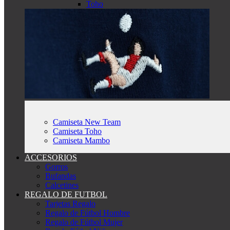
Toho
Camiseta New Team
Camiseta Toho
Camiseta Mambo
ACCESORIOS
Gorros
Bufandas
Calcetines
REGALO DE FUTBOL
Tarjetas Regalo
Regalo de Fútbol Hombre
Regalo de Fútbol Mujer