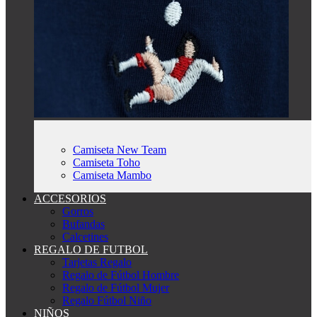
Camiseta New Team
Camiseta Toho
Camiseta Mambo
ACCESORIOS
Gorros
Bufandas
Calcetines
REGALO DE FUTBOL
Tarjetas Regalo
Regalo de Fútbol Hombre
Regalo de Fútbol Mujer
Regalo Fútbol Niño
NIÑOS