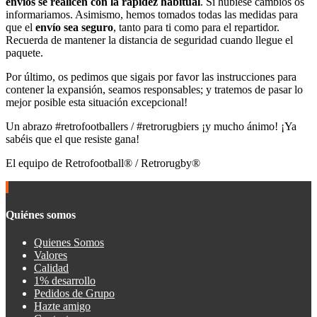
envíos se realicen con la rapidez habitual
. Si hubiese cambios os
informariamos. Asimismo, hemos tomados todas las medidas para
que el
envío sea seguro
, tanto para ti como para el repartidor.
Recuerda de mantener la distancia de seguridad cuando llegue el
paquete.
Por último, os pedimos que sigais por favor las instrucciones para
contener la expansión, seamos responsables; y tratemos de pasar lo
mejor posible esta situación excepcional!
Un abrazo #retrofootballers / #retrorugbiers ¡y mucho ánimo! ¡Ya
sabéis que el que resiste gana!
El equipo de Retrofootball® / Retrorugby®
Quiénes somos
Quienes Somos
Valores
Calidad
1% desarrollo
Pedidos de Grupo
Hazte amigo