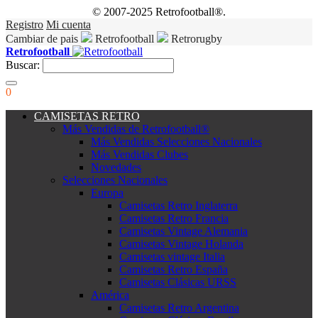
© 2007-2025 Retrofootball®.
Registro
Mi cuenta
Cambiar de pais
Retrofootball
Retrorugby
Retrofootball
Buscar:
0
CAMISETAS RETRO
Más Vendidas de Retrofootball®
Más Vendidas Selecciones Nacionales
Más Vendidas Clubes
Novedades
Selecciones Nacionales
Europa
Camisetas Retro Inglaterra
Camisetas Retro Francia
Camisetas Vintage Alemania
Camisetas Vintage Holanda
Camisetas vintage Italia
Camisetas Retro España
Camisetas Clásicas URSS
América
Camisetas Retro Argentina