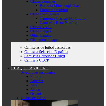
Clubes alemanes
Borussia Mönchengladbach
Eintracht Frankfurt
Clubes portugueses
Camisetas Clásicas FC Oporto
Camisetas Retro Benfica
Clubes NASL
Clubes belgas
Other leagues
Champions League
Camisetas de fútbol destacadas:
Camiseta Selección Española
Camiseta Barcelona Cruyff
Camiseta CCCP
CHAQUETAS RETRO
Selecciones nacionales
Europa
América
Asia
África
Oceanía
Clubes de Fútbol