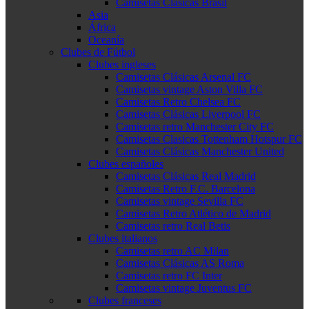
Camisetas Clásicas Brasil
Asia
África
Oceanía
Clubes de Fútbol
Clubes ingleses
Camisetas Clásicas Arsenal FC
Camisetas vintage Aston Villa FC
Camisetas Retro Chelsea FC
Camisetas Clásicas Liverpool FC
Camisetas retro Manchester City FC
Camisetas Clasicas Tottenham Hotspur FC
Camisetas Clásicas Manchester United
Clubes españoles
Camisetas Clásicas Real Madrid
Camisetas Retro F.C. Barcelona
Camisetas vintage Sevilla FC
Camisetas Retro Atlético de Madrid
Camisetas retro Real Betis
Clubes italianos
Camisetas retro AC Milan
Camisetas Clásicas AS Roma
Camisetas retro FC Inter
Camisetas vintage Juventus FC
Clubes franceses