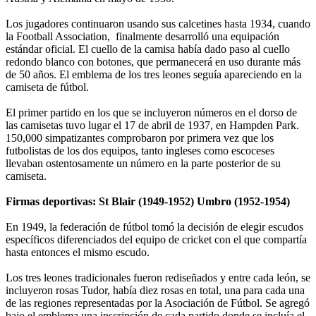
Los jugadores continuaron usando sus calcetines hasta 1934, cuando
la Football Association, finalmente desarrolló una equipación
estándar oficial. El cuello de la camisa había dado paso al cuello
redondo blanco con botones, que permanecerá en uso durante más
de 50 años. El emblema de los tres leones seguía apareciendo en la
camiseta de fútbol.
El primer partido en los que se incluyeron números en el dorso de
las camisetas tuvo lugar el 17 de abril de 1937, en Hampden Park.
150,000 simpatizantes comprobaron por primera vez que los
futbolistas de los dos equipos, tanto ingleses como escoceses
llevaban ostentosamente un número en la parte posterior de su
camiseta.
Firmas deportivas: St Blair (1949-1952) Umbro (1952-1954)
En 1949, la federación de fútbol tomó la decisión de elegir escudos
específicos diferenciados del equipo de cricket con el que compartía
hasta entonces el mismo escudo.
Los tres leones tradicionales fueron rediseñados y entre cada león, se
incluyeron rosas Tudor, había diez rosas en total, una para cada una
de las regiones representadas por la Asociación de Fútbol. Se agregó
bajo el emblema una inscripción de cada partido donde se incluía el