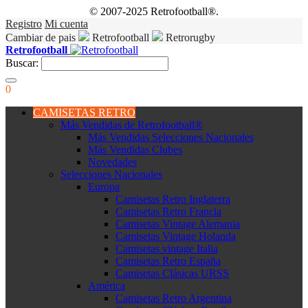
© 2007-2025 Retrofootball®.
Registro
Mi cuenta
Cambiar de pais
Retrofootball
Retrorugby
Retrofootball
Buscar:
0
CAMISETAS RETRO
Más Vendidas de Retrofootball®
Más Vendidas Selecciones Nacionales
Más Vendidas Clubes
Novedades
Selecciones Nacionales
Europa
Camisetas Retro Inglaterra
Camisetas Retro Francia
Camisetas Vintage Alemania
Camisetas Vintage Holanda
Camisetas vintage Italia
Camisetas Retro España
Camisetas Clásicas URSS
América
Camisetas Retro Argentina