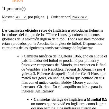
49,90 €
11 producto(s)
Mostrar
por página |
Ordenar por
Las
camisetas oficiales retro de Inglaterra
reproducen fielmente
los colores del equipo de los "Three Lions" y cubren momentos
gloriosos de la selección inglesa de fútbol. Todos nuestros modelos
están aprobados por la Asociación Inglesa de fútbol. Disponemos
entre otros de las siguientes camisetas vintage de Inglaterra:
• Camiseta histórica de Inglaterra 1966, año en el que el
país fundador del fútbol se proclamó por primera y
única vez campeones del Mundo, tras vencer en la final
de Wembley a la República Federal de Alemania por 4
goles a 3. El heroe de aquella final fue Geoff Hurst que
marcó tres goles, en una Inglaterra que contaba en sus
filas con el mítico capitan Bobby Moore y con los
hermanos Charlton. En el banquillo un heroe para los
ingleses, Alf Ramsey.
•
Camisetas vintage de Inglaterra Mundial 82:
un torneo que se vivió en Inglaterra como la gran
ocasion perdida. Los ingleses se fueron de