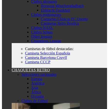
Clubes alemanes
Borussia Mönchengladbach
Eintracht Frankfurt
Clubes portugueses
Camisetas Clásicas FC Oporto
Camisetas Retro Benfica
Clubes NASL
Clubes belgas
Other leagues
Champions League
Camisetas de fútbol destacadas:
Camiseta Selección Española
Camiseta Barcelona Cruyff
Camiseta CCCP
CHAQUETAS RETRO
Selecciones nacionales
Europa
América
Asia
África
Oceanía
Clubes de Fútbol