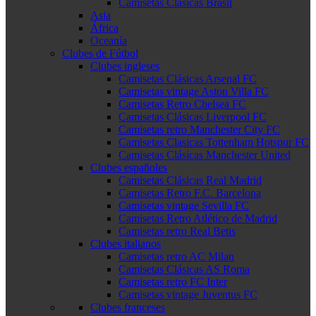
Camisetas Clásicas Brasil
Asia
África
Oceanía
Clubes de Fútbol
Clubes ingleses
Camisetas Clásicas Arsenal FC
Camisetas vintage Aston Villa FC
Camisetas Retro Chelsea FC
Camisetas Clásicas Liverpool FC
Camisetas retro Manchester City FC
Camisetas Clasicas Tottenham Hotspur FC
Camisetas Clásicas Manchester United
Clubes españoles
Camisetas Clásicas Real Madrid
Camisetas Retro F.C. Barcelona
Camisetas vintage Sevilla FC
Camisetas Retro Atlético de Madrid
Camisetas retro Real Betis
Clubes italianos
Camisetas retro AC Milan
Camisetas Clásicas AS Roma
Camisetas retro FC Inter
Camisetas vintage Juventus FC
Clubes franceses