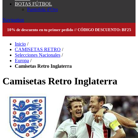
BOTAS FÚTBOL
Pantofola d'Oro
Navigation
10% de descuento en tu primer pedido // CÓDIGO DESCUENTO: BF25
Inicio
/
CAMISETAS RETRO
/
Selecciones Nacionales
/
Europa
/
Camisetas Retro Inglaterra
Camisetas Retro Inglaterra