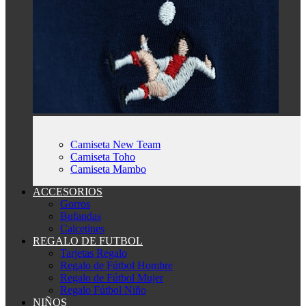
Camiseta New Team
Camiseta Toho
Camiseta Mambo
ACCESORIOS
Gorros
Bufandas
Calcetines
REGALO DE FUTBOL
Tarjetas Regalo
Regalo de Fútbol Hombre
Regalo de Fútbol Mujer
Regalo Fútbol Niño
NIÑOS