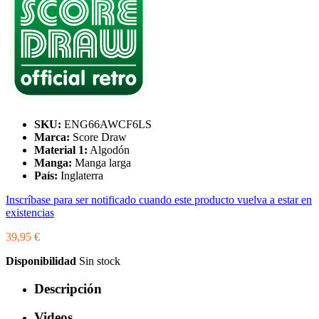
SKU:
ENG66AWCF6LS
Marca:
Score Draw
Material 1:
Algodón
Manga:
Manga larga
País:
Inglaterra
Inscríbase para ser notificado cuando este producto vuelva a estar en
existencias
39,95 €
Disponibilidad
Sin stock
Descripción
Videos