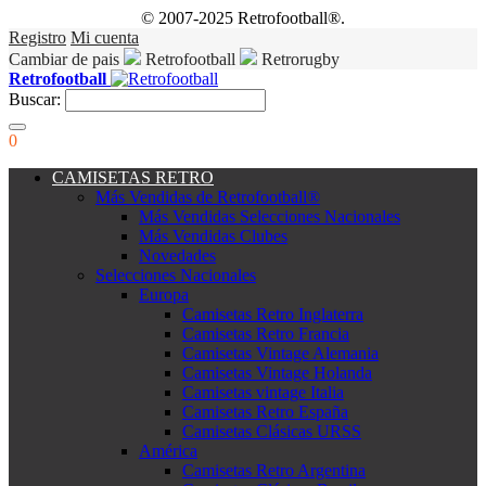
© 2007-2025 Retrofootball®.
Registro
Mi cuenta
Cambiar de pais
Retrofootball
Retrorugby
Retrofootball
Buscar:
0
CAMISETAS RETRO
Más Vendidas de Retrofootball®
Más Vendidas Selecciones Nacionales
Más Vendidas Clubes
Novedades
Selecciones Nacionales
Europa
Camisetas Retro Inglaterra
Camisetas Retro Francia
Camisetas Vintage Alemania
Camisetas Vintage Holanda
Camisetas vintage Italia
Camisetas Retro España
Camisetas Clásicas URSS
América
Camisetas Retro Argentina