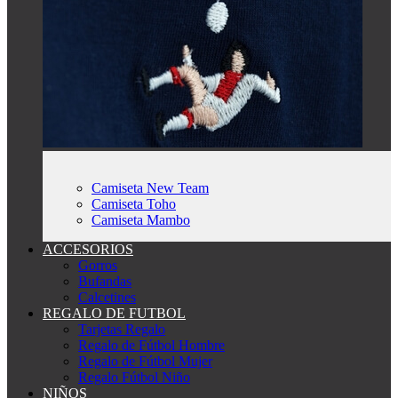
Camiseta New Team
Camiseta Toho
Camiseta Mambo
ACCESORIOS
Gorros
Bufandas
Calcetines
REGALO DE FUTBOL
Tarjetas Regalo
Regalo de Fútbol Hombre
Regalo de Fútbol Mujer
Regalo Fútbol Niño
NIÑOS