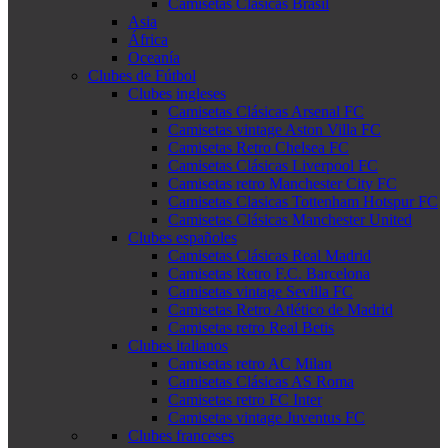
Camisetas Clásicas Brasil
Asia
África
Oceanía
Clubes de Fútbol
Clubes ingleses
Camisetas Clásicas Arsenal FC
Camisetas vintage Aston Villa FC
Camisetas Retro Chelsea FC
Camisetas Clásicas Liverpool FC
Camisetas retro Manchester City FC
Camisetas Clasicas Tottenham Hotspur FC
Camisetas Clásicas Manchester United
Clubes españoles
Camisetas Clásicas Real Madrid
Camisetas Retro F.C. Barcelona
Camisetas vintage Sevilla FC
Camisetas Retro Atlético de Madrid
Camisetas retro Real Betis
Clubes italianos
Camisetas retro AC Milan
Camisetas Clásicas AS Roma
Camisetas retro FC Inter
Camisetas vintage Juventus FC
Clubes franceses