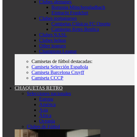
Clubes alemanes
Borussia Mönchengladbach
Eintracht Frankfurt
Clubes portugueses
Camisetas Clásicas FC Oporto
Camisetas Retro Benfica
Clubes NASL
Clubes belgas
Other leagues
Champions League
Camisetas de fútbol destacadas:
Camiseta Selección Española
Camiseta Barcelona Cruyff
Camiseta CCCP
CHAQUETAS RETRO
Selecciones nacionales
Europa
América
Asia
África
Oceanía
Clubes de Fútbol