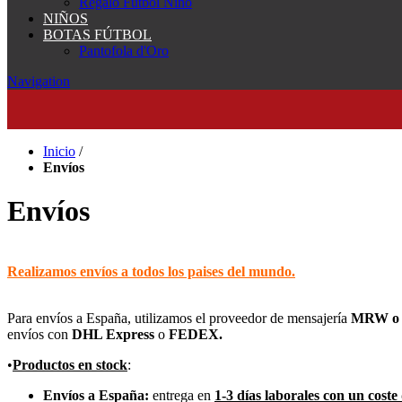
Regalo Fútbol Niño
NIÑOS
BOTAS FÚTBOL
Pantofola d'Oro
Navigation
Inicio
/
Envíos
Envíos
Realizamos envíos a todos los paises del mundo.
Para envíos a España, utilizamos el proveedor de mensajería
MRW o C
envíos con
DHL Express
o
FEDEX.
•
Productos en stock
:
Envíos a España:
entrega en
1-3 días laborales
con un coste