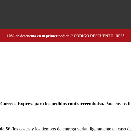
10% de descuento en tu primer pedido // CÓDIGO DESCUENTO: BF25
orreos Express para los pedidos contrarreembolso.
Para envíos fu
 de
5
€
(los costes y los tiempos de entrega varían ligeramente en caso de 