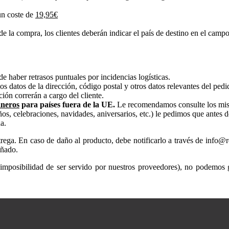
n coste de
19,95
€
de la compra, los clientes deberán indicar el país de destino en el camp
e haber retrasos puntuales por incidencias logísticas.
los datos de la dirección, código postal y otros datos relevantes del ped
ión correrán a cargo del cliente.
aneros
para países fuera de la UE.
Le recomendamos consulte los mis
s, celebraciones, navidades, aniversarios, etc.) le pedimos que antes d
a.
ntrega. En caso de daño al producto, debe notificarlo a través de info@re
añado.
 imposibilidad de ser servido por nuestros proveedores), no podemos g