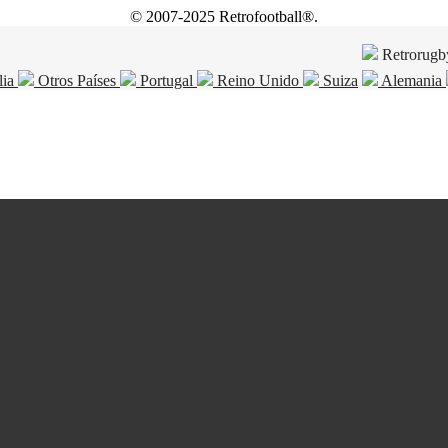
© 2007-2025 Retrofootball®.
Retrorugb
lia
Otros Países
Portugal
Reino Unido
Suiza
Alemania