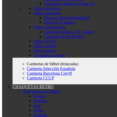
Camisetas vintage Juventus FC
Clubes franceses
Clubes alemanes
Borussia Mönchengladbach
Eintracht Frankfurt
Clubes portugueses
Camisetas Clásicas FC Oporto
Camisetas Retro Benfica
Clubes NASL
Clubes belgas
Other leagues
Champions League
Camisetas de fútbol destacadas:
Camiseta Selección Española
Camiseta Barcelona Cruyff
Camiseta CCCP
CHAQUETAS RETRO
Selecciones nacionales
Europa
América
Asia
África
Oceanía