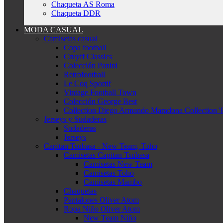
Chaqueta AS Roma
Chaqueta DDR
MODA CASUAL
Camisetas casual
Copa football
Cruyff Classics
Colección Panini
Retrofootball
Le Coq Sportif
Vintage Football Town
Colección George Best
Collection Diego Armando Maradona Collection '
Jerseys y Sudaderas
Sudaderas
Jerseys
Capitan Tsubasa - New Team, Toho
Camisetas Capitan Tsubasa
Camisetas New Team
Camisetas Toho
Camisetas Mambo
Chaquetas
Pantalones Oliver Atom
Ropa Niño Oliver Atom
New Team Niño