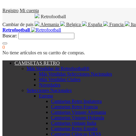
Registro
Mi cuenta
Retrofootball
Cambiar de pais
Alemania
Belgica
España
Francia
Ita
Retrofootball
Buscar:
0
No tiene artículos en su carrito de compras.
CAMISETAS RETRO
Más Vendidas de Retrofootball®
Más Vendidas Selecciones Nacionales
Más Vendidas Clubes
Novedades
Selecciones Nacionales
Europa
Camisetas Retro Inglaterra
Camisetas Retro Francia
Camisetas Vintage Alemania
Camisetas Vintage Holanda
Camisetas vintage Italia
Camisetas Retro España
Camisetas Clásicas URSS