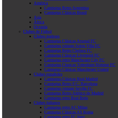
América
Camisetas Retro Argentina
Camisetas Clásicas Brasil
Asia
África
Oceanía
Clubes de Fútbol
Clubes ingleses
Camisetas Clásicas Arsenal FC
Camisetas vintage Aston Villa FC
Camisetas Retro Chelsea FC
Camisetas Clásicas Liverpool FC
Camisetas retro Manchester City FC
Camisetas Clasicas Tottenham Hotspur FC
Camisetas Clásicas Manchester United
Clubes españoles
Camisetas Clásicas Real Madrid
Camisetas Retro F.C. Barcelona
Camisetas vintage Sevilla FC
Camisetas Retro Atlético de Madrid
Camisetas retro Real Betis
Clubes italianos
Camisetas retro AC Milan
Camisetas Clásicas AS Roma
Camisetas retro FC Inter