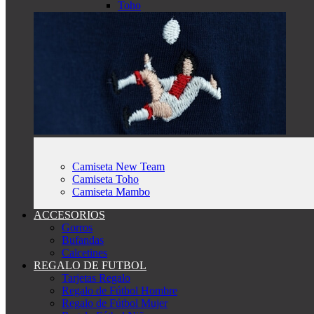
Toho
Camiseta New Team
Camiseta Toho
Camiseta Mambo
ACCESORIOS
Gorros
Bufandas
Calcetines
REGALO DE FUTBOL
Tarjetas Regalo
Regalo de Fútbol Hombre
Regalo de Fútbol Mujer