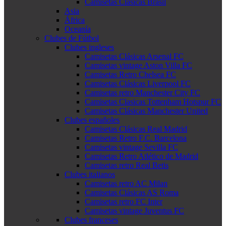
Camisetas Clásicas Brasil
Asia
África
Oceanía
Clubes de Fútbol
Clubes ingleses
Camisetas Clásicas Arsenal FC
Camisetas vintage Aston Villa FC
Camisetas Retro Chelsea FC
Camisetas Clásicas Liverpool FC
Camisetas retro Manchester City FC
Camisetas Clasicas Tottenham Hotspur FC
Camisetas Clásicas Manchester United
Clubes españoles
Camisetas Clásicas Real Madrid
Camisetas Retro F.C. Barcelona
Camisetas vintage Sevilla FC
Camisetas Retro Atlético de Madrid
Camisetas retro Real Betis
Clubes italianos
Camisetas retro AC Milan
Camisetas Clásicas AS Roma
Camisetas retro FC Inter
Camisetas vintage Juventus FC
Clubes franceses