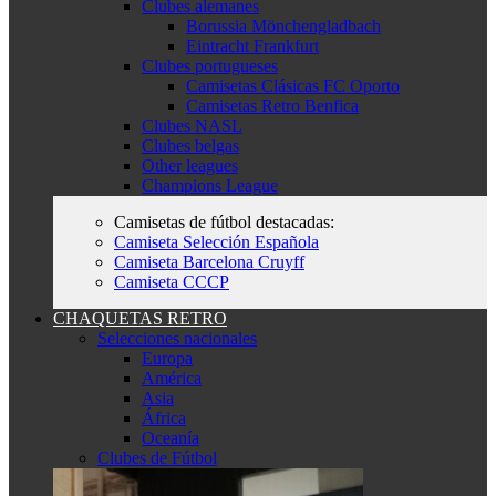
Clubes alemanes
Borussia Mönchengladbach
Eintracht Frankfurt
Clubes portugueses
Camisetas Clásicas FC Oporto
Camisetas Retro Benfica
Clubes NASL
Clubes belgas
Other leagues
Champions League
Camisetas de fútbol destacadas:
Camiseta Selección Española
Camiseta Barcelona Cruyff
Camiseta CCCP
CHAQUETAS RETRO
Selecciones nacionales
Europa
América
Asia
África
Oceanía
Clubes de Fútbol