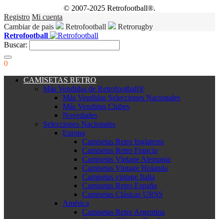
© 2007-2025 Retrofootball®.
Registro
Mi cuenta
Cambiar de pais
Retrofootball
Retrorugby
Retrofootball
Buscar:
0
CAMISETAS RETRO
Más Vendidas de Retrofootball®
Más Vendidas Selecciones Nacionales
Más Vendidas Clubes
Novedades
Selecciones Nacionales
Europa
Camisetas Retro Inglaterra
Camisetas Retro Francia
Camisetas Vintage Alemania
Camisetas Vintage Holanda
Camisetas vintage Italia
Camisetas Retro España
Camisetas Clásicas URSS
América
Camisetas Retro Argentina