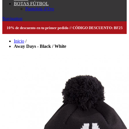
BOTAS FÚTBOL
Pantofola d'Oro
Navigation
10% de descuento en tu primer pedido // CÓDIGO DESCUENTO: BF25
Inicio
/
Away Days - Black / White