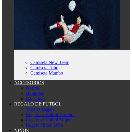
Camiseta New Team
Camiseta Toho
Camiseta Mambo
ACCESORIOS
Gorros
Bufandas
Calcetines
REGALO DE FUTBOL
Tarjetas Regalo
Regalo de Fútbol Hombre
Regalo de Fútbol Mujer
Regalo Fútbol Niño
NIÑOS