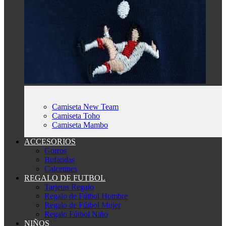
Camiseta New Team
Camiseta Toho
Camiseta Mambo
ACCESORIOS
Gorros
Bufandas
Calcetines
REGALO DE FUTBOL
Tarjetas Regalo
Regalo de Fútbol Hombre
Regalo de Fútbol Mujer
Regalo Fútbol Niño
NIÑOS