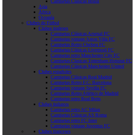
Camisetas Clásicas Brasil
Asia
África
Oceanía
Clubes de Fútbol
Clubes ingleses
Camisetas Clásicas Arsenal FC
Camisetas vintage Aston Villa FC
Camisetas Retro Chelsea FC
Camisetas Clásicas Liverpool FC
Camisetas retro Manchester City FC
Camisetas Clasicas Tottenham Hotspur FC
Camisetas Clásicas Manchester United
Clubes españoles
Camisetas Clásicas Real Madrid
Camisetas Retro F.C. Barcelona
Camisetas vintage Sevilla FC
Camisetas Retro Atlético de Madrid
Camisetas retro Real Betis
Clubes italianos
Camisetas retro AC Milan
Camisetas Clásicas AS Roma
Camisetas retro FC Inter
Camisetas vintage Juventus FC
Clubes franceses