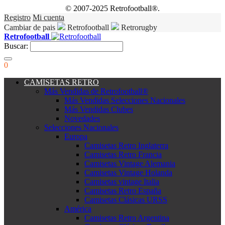
© 2007-2025 Retrofootball®.
Registro
Mi cuenta
Cambiar de pais
Retrofootball
Retrorugby
Retrofootball
Buscar:
0
CAMISETAS RETRO
Más Vendidas de Retrofootball®
Más Vendidas Selecciones Nacionales
Más Vendidas Clubes
Novedades
Selecciones Nacionales
Europa
Camisetas Retro Inglaterra
Camisetas Retro Francia
Camisetas Vintage Alemania
Camisetas Vintage Holanda
Camisetas vintage Italia
Camisetas Retro España
Camisetas Clásicas URSS
América
Camisetas Retro Argentina