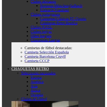
Clubes alemanes
Borussia Mönchengladbach
Eintracht Frankfurt
Clubes portugueses
Camisetas Clásicas FC Oporto
Camisetas Retro Benfica
Clubes NASL
Clubes belgas
Other leagues
Champions League
Camisetas de fútbol destacadas:
Camiseta Selección Española
Camiseta Barcelona Cruyff
Camiseta CCCP
CHAQUETAS RETRO
Selecciones nacionales
Europa
América
Asia
África
Oceanía
Clubes de Fútbol