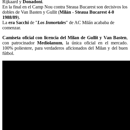
Rijkaard y
Donadoni
.
En la final en el Camp Nou contra Steaua Bucarest son decisivos los
dobles de Van Basten y Gullit (
Milán - Steaua Bucarest 4-0
1988/89
).
La
era Sacchi
de "
Los Inmortales
" de AC Milán acababa de
comenzar.
Camiseta oficial con licencia del Milan de Gullit y Van Basten
,
con patrocinador
Mediolanum
, la única oficial en el mercado.
100% poliestere, para verdaderos aficionados del Milan y del buen
fútbol.