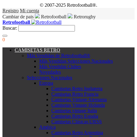
© 2007-2025 Retrofootball®.
Registro
Mi cuenta
Cambiar de pais
Retrofootball
Retrorugby
Retrofootball
Buscar:
0
CAMISETAS RETRO
Más Vendidas de Retrofootball®
Más Vendidas Selecciones Nacionales
Más Vendidas Clubes
Novedades
Selecciones Nacionales
Europa
Camisetas Retro Inglaterra
Camisetas Retro Francia
Camisetas Vintage Alemania
Camisetas Vintage Holanda
Camisetas vintage Italia
Camisetas Retro España
Camisetas Clásicas URSS
América
Camisetas Retro Argentina