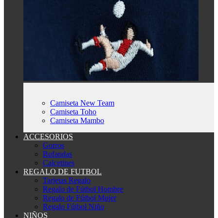
Camiseta New Team
Camiseta Toho
Camiseta Mambo
ACCESORIOS
Gorros
Bufandas
Calcetines
REGALO DE FUTBOL
Tarjetas Regalo
Regalo de Fútbol Hombre
Regalo de Fútbol Mujer
Regalo Fútbol Niño
NIÑOS