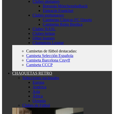
Clubes alemanes
Borussia Mönchengladbach
Eintracht Frankfurt
Clubes portugueses
Camisetas Clásicas FC Oporto
Camisetas Retro Benfica
Clubes NASL
Clubes belgas
Other leagues
Champions League
Camisetas de fútbol destacadas:
Camiseta Selección Española
Camiseta Barcelona Cruyff
Camiseta CCCP
CHAQUETAS RETRO
Selecciones nacionales
Europa
América
Asia
África
Oceanía
Clubes de Fútbol