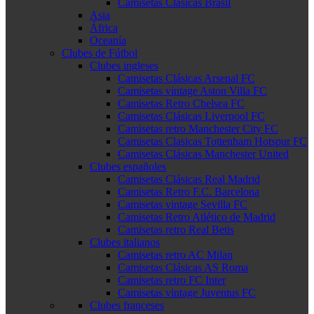
Camisetas Clásicas Brasil
Asia
África
Oceanía
Clubes de Fútbol
Clubes ingleses
Camisetas Clásicas Arsenal FC
Camisetas vintage Aston Villa FC
Camisetas Retro Chelsea FC
Camisetas Clásicas Liverpool FC
Camisetas retro Manchester City FC
Camisetas Clasicas Tottenham Hotspur FC
Camisetas Clásicas Manchester United
Clubes españoles
Camisetas Clásicas Real Madrid
Camisetas Retro F.C. Barcelona
Camisetas vintage Sevilla FC
Camisetas Retro Atlético de Madrid
Camisetas retro Real Betis
Clubes italianos
Camisetas retro AC Milan
Camisetas Clásicas AS Roma
Camisetas retro FC Inter
Camisetas vintage Juventus FC
Clubes franceses