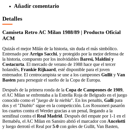
Añadir comentario
Detalles
Camiseta Retro AC Milan 1988/89 | Producto Oficial
ACM
Quizás el mejor Milán de la historia, sin duda el más simbólico.
Entrenado por
Arrigo Sacchi
, y protegido por la mejor defensa de
la historia, compuesto por los inolvidables
Baresi, Maldini y
Costacurta
. El mercado de verano de 1988 hace que el tercer
holandés,
Frankie Rijkaard
, esté disponible para el joven
entrenador. El centrocampista se une a los campeones
Gullit
y
Van
Basten
para perseguir el sueño de la Copa de Europa.
Después de la primera ronda de la
Copa de Campeones de 1989
,
el AC Milan se enfrentaba a la Estrella Roja de Belgrado en el juego
conocido como el "
juego de la niebla
". En los penaltis,
Galli
para
dos y el "
Diablo
" sigue en la competicción. Los Rossoneri pasarón
los cuartos contra el Werder gracias a un penal, llegando a la
semifinal contra el
Real Madrid
. Después del empate por 1-1 en el
Bernabéu, el AC Milan en Sansiro abrió el marcador con
Ancelotti
y luego derrotó el Real por
5-0
con goles de Gullit, Van Basten,