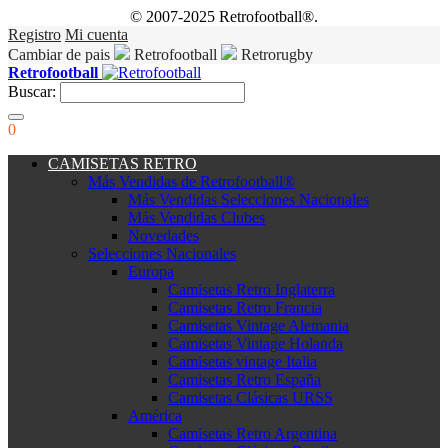
© 2007-2025 Retrofootball®.
Registro
Mi cuenta
Cambiar de pais
Retrofootball
Retrorugby
Retrofootball
Buscar:
0
CAMISETAS RETRO
Más Vendidas de Retrofootball®
Más Vendidas Selecciones Nacionales
Más Vendidas Clubes
Novedades
Selecciones Nacionales
Europa
Camisetas Retro Inglaterra
Camisetas Retro Francia
Camisetas Vintage Alemania
Camisetas Vintage Holanda
Camisetas vintage Italia
Camisetas Retro España
Camisetas Clásicas URSS
América
Camisetas Retro Argentina