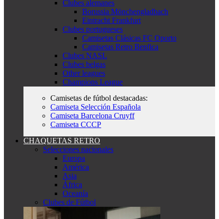
Clubes alemanes
Borussia Mönchengladbach
Eintracht Frankfurt
Clubes portugueses
Camisetas Clásicas FC Oporto
Camisetas Retro Benfica
Clubes NASL
Clubes belgas
Other leagues
Champions League
Camisetas de fútbol destacadas:
Camiseta Selección Española
Camiseta Barcelona Cruyff
Camiseta CCCP
CHAQUETAS RETRO
Selecciones nacionales
Europa
América
Asia
África
Oceanía
Clubes de Fútbol