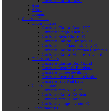
Camisetas Clásicas Brasil
Asia
África
Oceanía
Clubes de Fútbol
Clubes ingleses
Camisetas Clásicas Arsenal FC
Camisetas vintage Aston Villa FC
Camisetas Retro Chelsea FC
Camisetas Clásicas Liverpool FC
Camisetas retro Manchester City FC
Camisetas Clasicas Tottenham Hotspur FC
Camisetas Clásicas Manchester United
Clubes españoles
Camisetas Clásicas Real Madrid
Camisetas Retro F.C. Barcelona
Camisetas vintage Sevilla FC
Camisetas Retro Atlético de Madrid
Camisetas retro Real Betis
Clubes italianos
Camisetas retro AC Milan
Camisetas Clásicas AS Roma
Camisetas retro FC Inter
Camisetas vintage Juventus FC
Clubes franceses