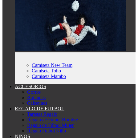
Camiseta New Team
Camiseta Toho
Camiseta Mambo
ACCESORIOS
Gorros
Bufandas
Calcetines
REGALO DE FUTBOL
Tarjetas Regalo
Regalo de Fútbol Hombre
Regalo de Fútbol Mujer
Regalo Fútbol Niño
NIÑOS