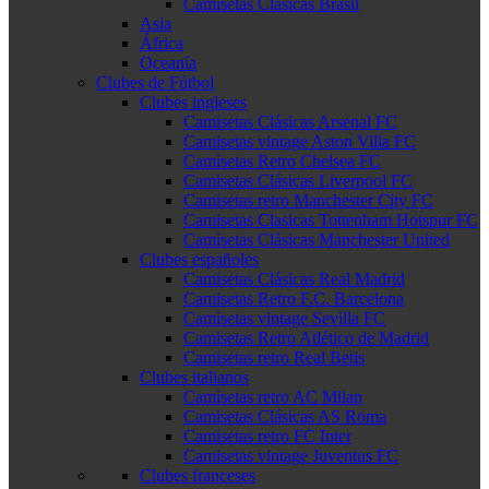
Camisetas Clásicas Brasil
Asia
África
Oceanía
Clubes de Fútbol
Clubes ingleses
Camisetas Clásicas Arsenal FC
Camisetas vintage Aston Villa FC
Camisetas Retro Chelsea FC
Camisetas Clásicas Liverpool FC
Camisetas retro Manchester City FC
Camisetas Clasicas Tottenham Hotspur FC
Camisetas Clásicas Manchester United
Clubes españoles
Camisetas Clásicas Real Madrid
Camisetas Retro F.C. Barcelona
Camisetas vintage Sevilla FC
Camisetas Retro Atlético de Madrid
Camisetas retro Real Betis
Clubes italianos
Camisetas retro AC Milan
Camisetas Clásicas AS Roma
Camisetas retro FC Inter
Camisetas vintage Juventus FC
Clubes franceses