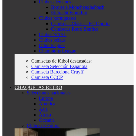
Clubes alemanes
Borussia Mönchengladbach
Eintracht Frankfurt
Clubes portugueses
Camisetas Clásicas FC Oporto
Camisetas Retro Benfica
Clubes NASL
Clubes belgas
Other leagues
Champions League
Camisetas de fútbol destacadas:
Camiseta Selección Española
Camiseta Barcelona Cruyff
Camiseta CCCP
CHAQUETAS RETRO
Selecciones nacionales
Europa
América
Asia
África
Oceanía
Clubes de Fútbol