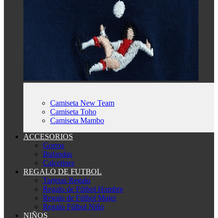
Camiseta New Team
Camiseta Toho
Camiseta Mambo
ACCESORIOS
Gorros
Bufandas
Calcetines
REGALO DE FUTBOL
Tarjetas Regalo
Regalo de Fútbol Hombre
Regalo de Fútbol Mujer
Regalo Fútbol Niño
NIÑOS