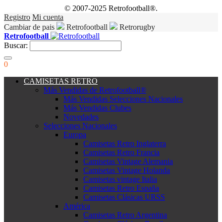
© 2007-2025 Retrofootball®.
Registro
Mi cuenta
Cambiar de pais
Retrofootball
Retrorugby
Retrofootball
Buscar:
0
CAMISETAS RETRO
Más Vendidas de Retrofootball®
Más Vendidas Selecciones Nacionales
Más Vendidas Clubes
Novedades
Selecciones Nacionales
Europa
Camisetas Retro Inglaterra
Camisetas Retro Francia
Camisetas Vintage Alemania
Camisetas Vintage Holanda
Camisetas vintage Italia
Camisetas Retro España
Camisetas Clásicas URSS
América
Camisetas Retro Argentina