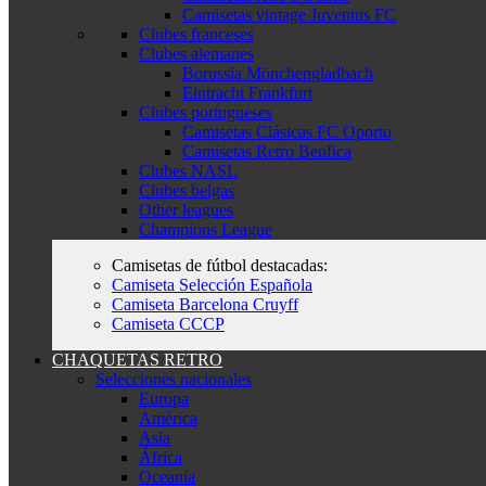
Camisetas vintage Juventus FC
Clubes franceses
Clubes alemanes
Borussia Mönchengladbach
Eintracht Frankfurt
Clubes portugueses
Camisetas Clásicas FC Oporto
Camisetas Retro Benfica
Clubes NASL
Clubes belgas
Other leagues
Champions League
Camisetas de fútbol destacadas:
Camiseta Selección Española
Camiseta Barcelona Cruyff
Camiseta CCCP
CHAQUETAS RETRO
Selecciones nacionales
Europa
América
Asia
África
Oceanía