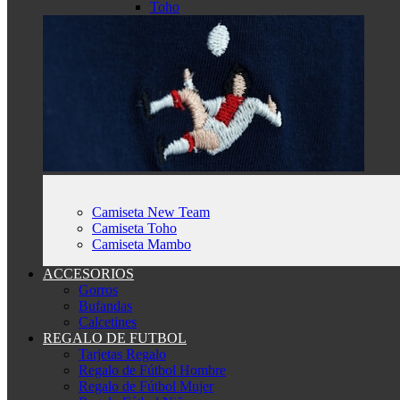
Toho
Camiseta New Team
Camiseta Toho
Camiseta Mambo
ACCESORIOS
Gorros
Bufandas
Calcetines
REGALO DE FUTBOL
Tarjetas Regalo
Regalo de Fútbol Hombre
Regalo de Fútbol Mujer