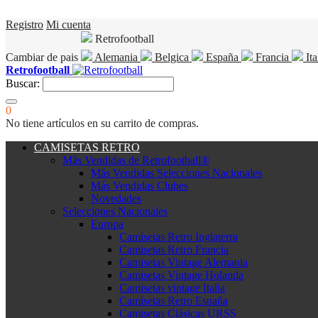
Registro
Mi cuenta
Retrofootball
Cambiar de pais
Alemania
Belgica
España
Francia
Ita
Retrofootball
Buscar:
0
No tiene artículos en su carrito de compras.
CAMISETAS RETRO
Más Vendidas de Retrofootball®
Más Vendidas Selecciones Nacionales
Más Vendidas Clubes
Novedades
Selecciones Nacionales
Europa
Camisetas Retro Inglaterra
Camisetas Retro Francia
Camisetas Vintage Alemania
Camisetas Vintage Holanda
Camisetas vintage Italia
Camisetas Retro España
Camisetas Clásicas URSS