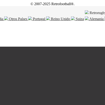
© 2007-2025 Retrofootball®.
Retrorugb
lia
Otros Países
Portugal
Reino Unido
Suiza
Alemania