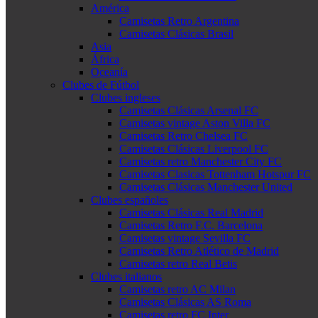
América
Camisetas Retro Argentina
Camisetas Clásicas Brasil
Asia
África
Oceanía
Clubes de Fútbol
Clubes ingleses
Camisetas Clásicas Arsenal FC
Camisetas vintage Aston Villa FC
Camisetas Retro Chelsea FC
Camisetas Clásicas Liverpool FC
Camisetas retro Manchester City FC
Camisetas Clasicas Tottenham Hotspur FC
Camisetas Clásicas Manchester United
Clubes españoles
Camisetas Clásicas Real Madrid
Camisetas Retro F.C. Barcelona
Camisetas vintage Sevilla FC
Camisetas Retro Atlético de Madrid
Camisetas retro Real Betis
Clubes italianos
Camisetas retro AC Milan
Camisetas Clásicas AS Roma
Camisetas retro FC Inter