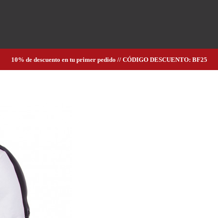
10% de descuento en tu primer pedido // CÓDIGO DESCUENTO: BF25