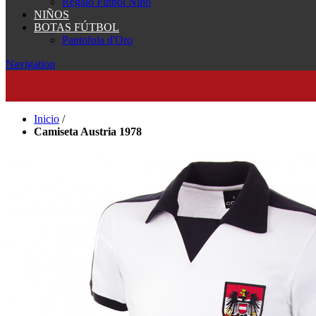
Regalo Fútbol Niño
NIÑOS
BOTAS FÚTBOL
Pantofola d'Oro
Navigation
Inicio
/
Camiseta Austria 1978