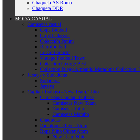
Chaqueta AS Roma
Chaqueta DDR
MODA CASUAL
Camisetas casual
Copa football
Cruyff Classics
Colección Panini
Retrofootball
Le Coq Sportif
Vintage Football Town
Colección George Best
Collection Diego Armando Maradona Collection '
Jerseys y Sudaderas
Sudaderas
Jerseys
Capitan Tsubasa - New Team, Toho
Camisetas Capitan Tsubasa
Camisetas New Team
Camisetas Toho
Camisetas Mambo
Chaquetas
Pantalones Oliver Atom
Ropa Niño Oliver Atom
New Team Niño