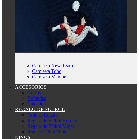
Camiseta New Team
Camiseta Toho
Camiseta Mambo
ACCESORIOS
Gorros
Bufandas
Calcetines
REGALO DE FUTBOL
Tarjetas Regalo
Regalo de Fútbol Hombre
Regalo de Fútbol Mujer
Regalo Fútbol Niño
NIÑOS