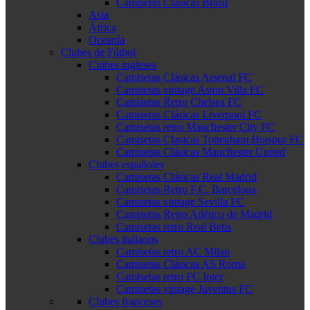
Camisetas Clásicas Brasil
Asia
África
Oceanía
Clubes de Fútbol
Clubes ingleses
Camisetas Clásicas Arsenal FC
Camisetas vintage Aston Villa FC
Camisetas Retro Chelsea FC
Camisetas Clásicas Liverpool FC
Camisetas retro Manchester City FC
Camisetas Clasicas Tottenham Hotspur FC
Camisetas Clásicas Manchester United
Clubes españoles
Camisetas Clásicas Real Madrid
Camisetas Retro F.C. Barcelona
Camisetas vintage Sevilla FC
Camisetas Retro Atlético de Madrid
Camisetas retro Real Betis
Clubes italianos
Camisetas retro AC Milan
Camisetas Clásicas AS Roma
Camisetas retro FC Inter
Camisetas vintage Juventus FC
Clubes franceses