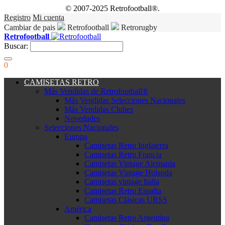
© 2007-2025 Retrofootball®.
Registro
Mi cuenta
Cambiar de pais
Retrofootball
Retrorugby
Retrofootball
Buscar:
0
CAMISETAS RETRO
Más Vendidas de Retrofootball®
Más Vendidas Selecciones Nacionales
Más Vendidas Clubes
Novedades
Selecciones Nacionales
Europa
Camisetas Retro Inglaterra
Camisetas Retro Francia
Camisetas Vintage Alemania
Camisetas Vintage Holanda
Camisetas vintage Italia
Camisetas Retro España
Camisetas Clásicas URSS
América
Camisetas Retro Argentina