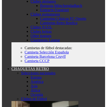
Clubes alemanes
Borussia Mönchengladbach
Eintracht Frankfurt
Clubes portugueses
Camisetas Clásicas FC Oporto
Camisetas Retro Benfica
Clubes NASL
Clubes belgas
Other leagues
Champions League
Camisetas de fútbol destacadas:
Camiseta Selección Española
Camiseta Barcelona Cruyff
Camiseta CCCP
CHAQUETAS RETRO
Selecciones nacionales
Europa
América
Asia
África
Oceanía
Clubes de Fútbol