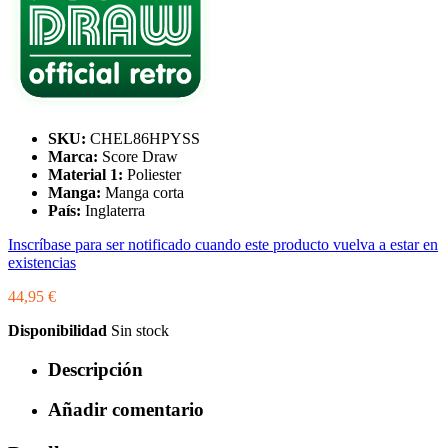
SKU:
CHEL86HPYSS
Marca:
Score Draw
Material 1:
Poliester
Manga:
Manga corta
País:
Inglaterra
Inscríbase para ser notificado cuando este producto vuelva a estar en
existencias
44,95 €
Disponibilidad
Sin stock
Descripción
Añadir comentario