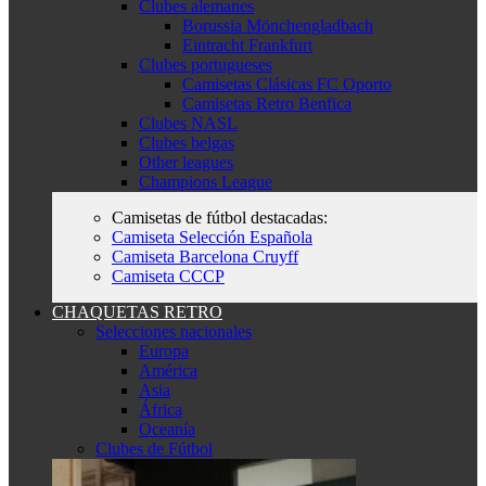
Clubes alemanes
Borussia Mönchengladbach
Eintracht Frankfurt
Clubes portugueses
Camisetas Clásicas FC Oporto
Camisetas Retro Benfica
Clubes NASL
Clubes belgas
Other leagues
Champions League
Camisetas de fútbol destacadas:
Camiseta Selección Española
Camiseta Barcelona Cruyff
Camiseta CCCP
CHAQUETAS RETRO
Selecciones nacionales
Europa
América
Asia
África
Oceanía
Clubes de Fútbol