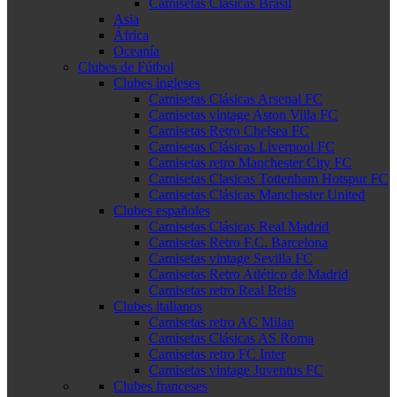
Camisetas Clásicas Brasil
Asia
África
Oceanía
Clubes de Fútbol
Clubes ingleses
Camisetas Clásicas Arsenal FC
Camisetas vintage Aston Villa FC
Camisetas Retro Chelsea FC
Camisetas Clásicas Liverpool FC
Camisetas retro Manchester City FC
Camisetas Clasicas Tottenham Hotspur FC
Camisetas Clásicas Manchester United
Clubes españoles
Camisetas Clásicas Real Madrid
Camisetas Retro F.C. Barcelona
Camisetas vintage Sevilla FC
Camisetas Retro Atlético de Madrid
Camisetas retro Real Betis
Clubes italianos
Camisetas retro AC Milan
Camisetas Clásicas AS Roma
Camisetas retro FC Inter
Camisetas vintage Juventus FC
Clubes franceses