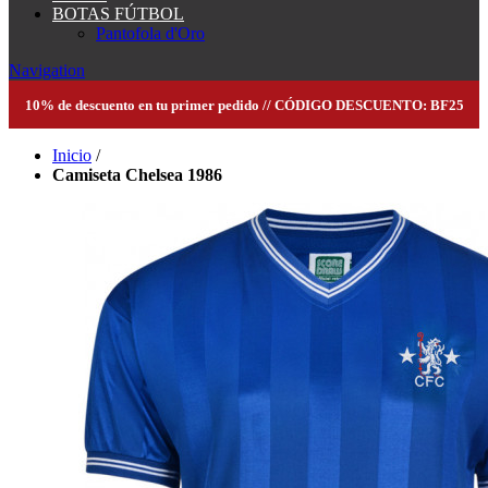
BOTAS FÚTBOL
Pantofola d'Oro
Navigation
10% de descuento en tu primer pedido // CÓDIGO DESCUENTO: BF25
Inicio
/
Camiseta Chelsea 1986