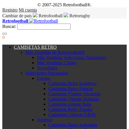
© 2007-2025 Retrofootball®.
Registro
Mi cuenta
Cambiar de pais
Retrofootball
Retrorugby
Retrofootball
Buscar:
0
CAMISETAS RETRO
Más Vendidas de Retrofootball®
Más Vendidas Selecciones Nacionales
Más Vendidas Clubes
Novedades
Selecciones Nacionales
Europa
Camisetas Retro Inglaterra
Camisetas Retro Francia
Camisetas Vintage Alemania
Camisetas Vintage Holanda
Camisetas vintage Italia
Camisetas Retro España
Camisetas Clásicas URSS
América
Camisetas Retro Argentina