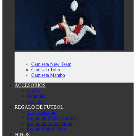
Camiseta New Team
Camiseta Toho
Camiseta Mambo
ACCESORIOS
Gorros
Bufandas
Calcetines
REGALO DE FUTBOL
Tarjetas Regalo
Regalo de Fútbol Hombre
Regalo de Fútbol Mujer
Regalo Fútbol Niño
NIÑOS