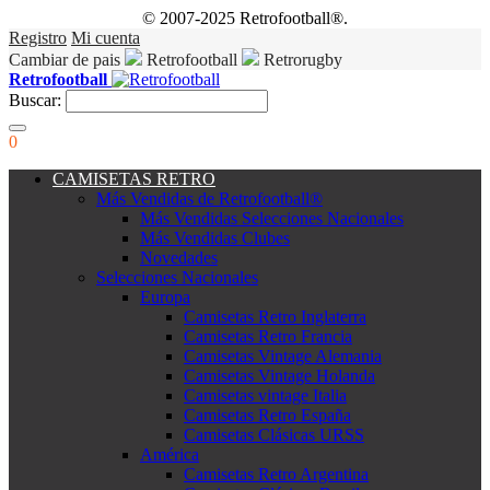
© 2007-2025 Retrofootball®.
Registro
Mi cuenta
Cambiar de pais
Retrofootball
Retrorugby
Retrofootball
Buscar:
0
CAMISETAS RETRO
Más Vendidas de Retrofootball®
Más Vendidas Selecciones Nacionales
Más Vendidas Clubes
Novedades
Selecciones Nacionales
Europa
Camisetas Retro Inglaterra
Camisetas Retro Francia
Camisetas Vintage Alemania
Camisetas Vintage Holanda
Camisetas vintage Italia
Camisetas Retro España
Camisetas Clásicas URSS
América
Camisetas Retro Argentina