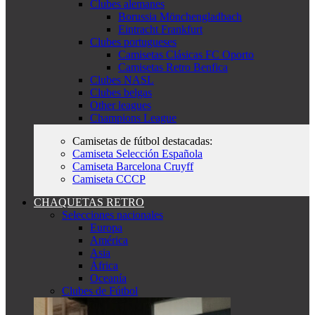
Clubes alemanes
Borussia Mönchengladbach
Eintracht Frankfurt
Clubes portugueses
Camisetas Clásicas FC Oporto
Camisetas Retro Benfica
Clubes NASL
Clubes belgas
Other leagues
Champions League
Camisetas de fútbol destacadas:
Camiseta Selección Española
Camiseta Barcelona Cruyff
Camiseta CCCP
CHAQUETAS RETRO
Selecciones nacionales
Europa
América
Asia
África
Oceanía
Clubes de Fútbol