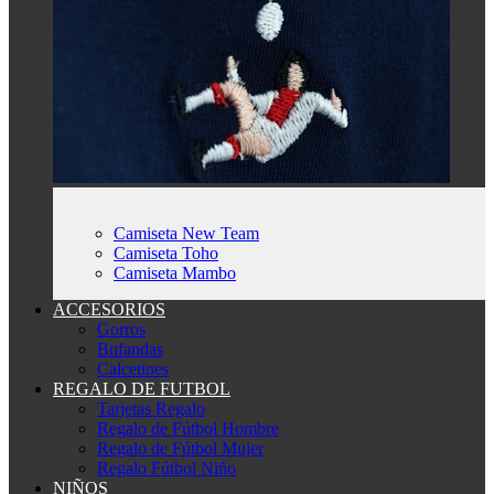
Camiseta New Team
Camiseta Toho
Camiseta Mambo
ACCESORIOS
Gorros
Bufandas
Calcetines
REGALO DE FUTBOL
Tarjetas Regalo
Regalo de Fútbol Hombre
Regalo de Fútbol Mujer
Regalo Fútbol Niño
NIÑOS