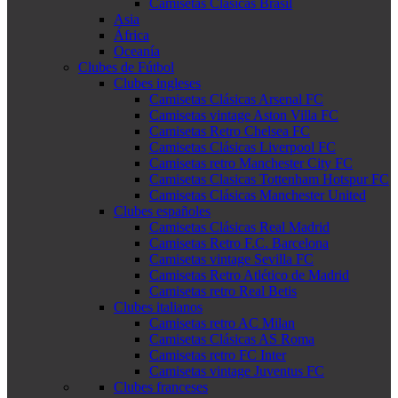
Camisetas Clásicas Brasil
Asia
África
Oceanía
Clubes de Fútbol
Clubes ingleses
Camisetas Clásicas Arsenal FC
Camisetas vintage Aston Villa FC
Camisetas Retro Chelsea FC
Camisetas Clásicas Liverpool FC
Camisetas retro Manchester City FC
Camisetas Clasicas Tottenham Hotspur FC
Camisetas Clásicas Manchester United
Clubes españoles
Camisetas Clásicas Real Madrid
Camisetas Retro F.C. Barcelona
Camisetas vintage Sevilla FC
Camisetas Retro Atlético de Madrid
Camisetas retro Real Betis
Clubes italianos
Camisetas retro AC Milan
Camisetas Clásicas AS Roma
Camisetas retro FC Inter
Camisetas vintage Juventus FC
Clubes franceses