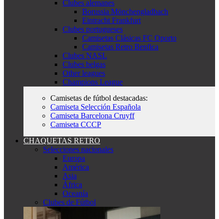
Clubes alemanes
Borussia Mönchengladbach
Eintracht Frankfurt
Clubes portugueses
Camisetas Clásicas FC Oporto
Camisetas Retro Benfica
Clubes NASL
Clubes belgas
Other leagues
Champions League
Camisetas de fútbol destacadas:
Camiseta Selección Española
Camiseta Barcelona Cruyff
Camiseta CCCP
CHAQUETAS RETRO
Selecciones nacionales
Europa
América
Asia
África
Oceanía
Clubes de Fútbol