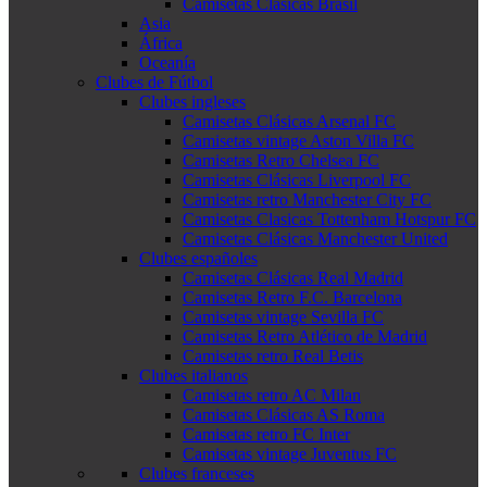
Camisetas Clásicas Brasil
Asia
África
Oceanía
Clubes de Fútbol
Clubes ingleses
Camisetas Clásicas Arsenal FC
Camisetas vintage Aston Villa FC
Camisetas Retro Chelsea FC
Camisetas Clásicas Liverpool FC
Camisetas retro Manchester City FC
Camisetas Clasicas Tottenham Hotspur FC
Camisetas Clásicas Manchester United
Clubes españoles
Camisetas Clásicas Real Madrid
Camisetas Retro F.C. Barcelona
Camisetas vintage Sevilla FC
Camisetas Retro Atlético de Madrid
Camisetas retro Real Betis
Clubes italianos
Camisetas retro AC Milan
Camisetas Clásicas AS Roma
Camisetas retro FC Inter
Camisetas vintage Juventus FC
Clubes franceses