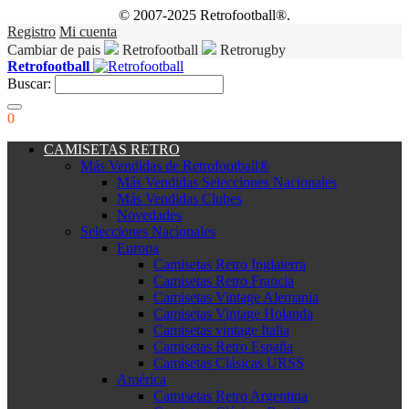
© 2007-2025 Retrofootball®.
Registro
Mi cuenta
Cambiar de pais
Retrofootball
Retrorugby
Retrofootball
Buscar:
0
CAMISETAS RETRO
Más Vendidas de Retrofootball®
Más Vendidas Selecciones Nacionales
Más Vendidas Clubes
Novedades
Selecciones Nacionales
Europa
Camisetas Retro Inglaterra
Camisetas Retro Francia
Camisetas Vintage Alemania
Camisetas Vintage Holanda
Camisetas vintage Italia
Camisetas Retro España
Camisetas Clásicas URSS
América
Camisetas Retro Argentina