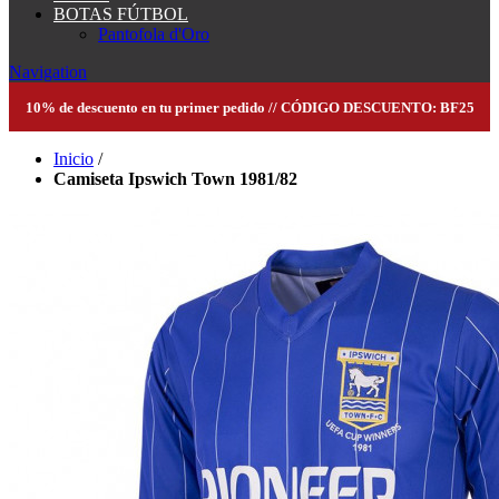
BOTAS FÚTBOL
Pantofola d'Oro
Navigation
10% de descuento en tu primer pedido // CÓDIGO DESCUENTO: BF25
Inicio
/
Camiseta Ipswich Town 1981/82