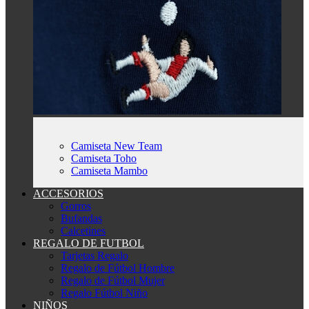
Camiseta New Team
Camiseta Toho
Camiseta Mambo
ACCESORIOS
Gorros
Bufandas
Calcetines
REGALO DE FUTBOL
Tarjetas Regalo
Regalo de Fútbol Hombre
Regalo de Fútbol Mujer
Regalo Fútbol Niño
NIÑOS