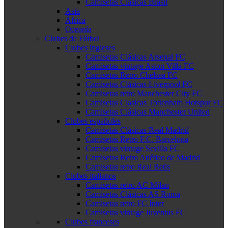
Camisetas Clásicas Brasil
Asia
África
Oceanía
Clubes de Fútbol
Clubes ingleses
Camisetas Clásicas Arsenal FC
Camisetas vintage Aston Villa FC
Camisetas Retro Chelsea FC
Camisetas Clásicas Liverpool FC
Camisetas retro Manchester City FC
Camisetas Clasicas Tottenham Hotspur FC
Camisetas Clásicas Manchester United
Clubes españoles
Camisetas Clásicas Real Madrid
Camisetas Retro F.C. Barcelona
Camisetas vintage Sevilla FC
Camisetas Retro Atlético de Madrid
Camisetas retro Real Betis
Clubes italianos
Camisetas retro AC Milan
Camisetas Clásicas AS Roma
Camisetas retro FC Inter
Camisetas vintage Juventus FC
Clubes franceses