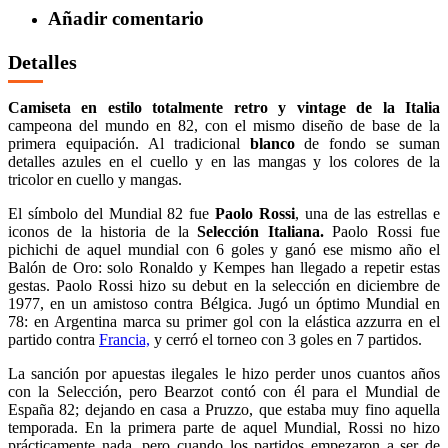
Añadir comentario
Detalles
Camiseta en estilo totalmente retro y vintage de la Italia
campeona del mundo en 82, con el mismo diseño de base de la
primera equipación. Al tradicional
blanco
de fondo se suman
detalles azules en el cuello y en las mangas y los colores de la
tricolor en cuello y mangas.
El símbolo del Mundial 82 fue
Paolo Rossi
, una de las estrellas e
iconos de la historia de la
Selección Italiana.
Paolo Rossi fue
pichichi de aquel mundial con 6 goles y ganó ese mismo año el
Balón de Oro: solo Ronaldo y Kempes han llegado a repetir estas
gestas. Paolo Rossi hizo su debut en la selección en diciembre de
1977, en un amistoso contra Bélgica. Jugó un óptimo Mundial en
78: en Argentina marca su primer gol con la elástica azzurra en el
partido contra
Francia,
y cerró el torneo con 3 goles en 7 partidos.
La sanción por apuestas ilegales le hizo perder unos cuantos años
con la Selección, pero Bearzot contó con él para el Mundial de
España 82; dejando en casa a Pruzzo, que estaba muy fino aquella
temporada. En la primera parte de aquel Mundial, Rossi no hizo
prácticamente nada, pero cuando los partidos empezaron a ser de