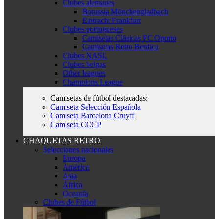
Clubes alemanes
Borussia Mönchengladbach
Eintracht Frankfurt
Clubes portugueses
Camisetas Clásicas FC Oporto
Camisetas Retro Benfica
Clubes NASL
Clubes belgas
Other leagues
Champions League
Camisetas de fútbol destacadas:
Camiseta Selección Española
Camiseta Barcelona Cruyff
Camiseta CCCP
CHAQUETAS RETRO
Selecciones nacionales
Europa
América
Asia
África
Oceanía
Clubes de Fútbol