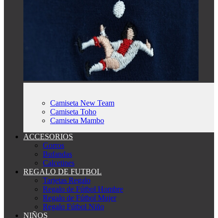
Camiseta New Team
Camiseta Toho
Camiseta Mambo
ACCESORIOS
Gorros
Bufandas
Calcetines
REGALO DE FUTBOL
Tarjetas Regalo
Regalo de Fútbol Hombre
Regalo de Fútbol Mujer
Regalo Fútbol Niño
NIÑOS