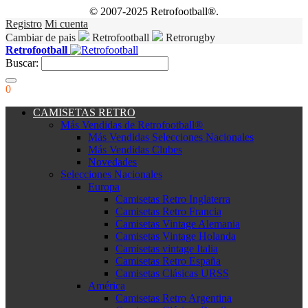
© 2007-2025 Retrofootball®.
Registro
Mi cuenta
Cambiar de pais
Retrofootball
Retrorugby
Retrofootball
Buscar:
0
CAMISETAS RETRO
Más Vendidas de Retrofootball®
Más Vendidas Selecciones Nacionales
Más Vendidas Clubes
Novedades
Selecciones Nacionales
Europa
Camisetas Retro Inglaterra
Camisetas Retro Francia
Camisetas Vintage Alemania
Camisetas Vintage Holanda
Camisetas vintage Italia
Camisetas Retro España
Camisetas Clásicas URSS
América
Camisetas Retro Argentina