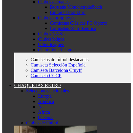
Clubes alemanes
Borussia Mönchengladbach
Eintracht Frankfurt
Clubes portugueses
Camisetas Clásicas FC Oporto
Camisetas Retro Benfica
Clubes NASL
Clubes belgas
Other leagues
Champions League
Camisetas de fútbol destacadas:
Camiseta Selección Española
Camiseta Barcelona Cruyff
Camiseta CCCP
CHAQUETAS RETRO
Selecciones nacionales
Europa
América
Asia
África
Oceanía
Clubes de Fútbol