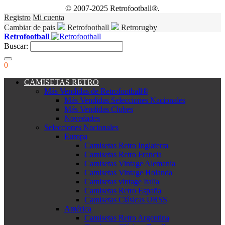
© 2007-2025 Retrofootball®.
Registro
Mi cuenta
Cambiar de pais
Retrofootball
Retrorugby
Retrofootball
Buscar:
0
CAMISETAS RETRO
Más Vendidas de Retrofootball®
Más Vendidas Selecciones Nacionales
Más Vendidas Clubes
Novedades
Selecciones Nacionales
Europa
Camisetas Retro Inglaterra
Camisetas Retro Francia
Camisetas Vintage Alemania
Camisetas Vintage Holanda
Camisetas vintage Italia
Camisetas Retro España
Camisetas Clásicas URSS
América
Camisetas Retro Argentina