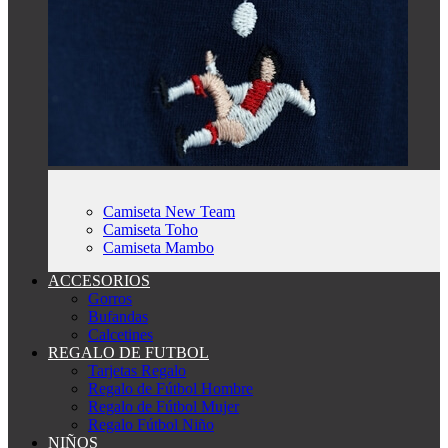
Camiseta New Team
Camiseta Toho
Camiseta Mambo
ACCESORIOS
Gorros
Bufandas
Calcetines
REGALO DE FUTBOL
Tarjetas Regalo
Regalo de Fútbol Hombre
Regalo de Fútbol Mujer
Regalo Fútbol Niño
NIÑOS