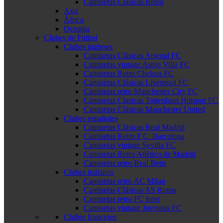
Camisetas Clásicas Brasil
Asia
África
Oceanía
Clubes de Fútbol
Clubes ingleses
Camisetas Clásicas Arsenal FC
Camisetas vintage Aston Villa FC
Camisetas Retro Chelsea FC
Camisetas Clásicas Liverpool FC
Camisetas retro Manchester City FC
Camisetas Clasicas Tottenham Hotspur FC
Camisetas Clásicas Manchester United
Clubes españoles
Camisetas Clásicas Real Madrid
Camisetas Retro F.C. Barcelona
Camisetas vintage Sevilla FC
Camisetas Retro Atlético de Madrid
Camisetas retro Real Betis
Clubes italianos
Camisetas retro AC Milan
Camisetas Clásicas AS Roma
Camisetas retro FC Inter
Camisetas vintage Juventus FC
Clubes franceses