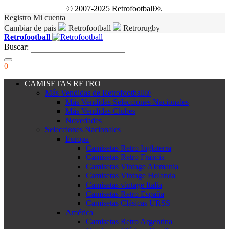
© 2007-2025 Retrofootball®.
Registro
Mi cuenta
Cambiar de pais
Retrofootball
Retrorugby
Retrofootball
Buscar:
0
CAMISETAS RETRO
Más Vendidas de Retrofootball®
Más Vendidas Selecciones Nacionales
Más Vendidas Clubes
Novedades
Selecciones Nacionales
Europa
Camisetas Retro Inglaterra
Camisetas Retro Francia
Camisetas Vintage Alemania
Camisetas Vintage Holanda
Camisetas vintage Italia
Camisetas Retro España
Camisetas Clásicas URSS
América
Camisetas Retro Argentina