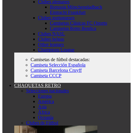
Clubes alemanes
Borussia Mönchengladbach
Eintracht Frankfurt
Clubes portugueses
Camisetas Clásicas FC Oporto
Camisetas Retro Benfica
Clubes NASL
Clubes belgas
Other leagues
Champions League
Camisetas de fútbol destacadas:
Camiseta Selección Española
Camiseta Barcelona Cruyff
Camiseta CCCP
CHAQUETAS RETRO
Selecciones nacionales
Europa
América
Asia
África
Oceanía
Clubes de Fútbol