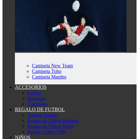
Camiseta New Team
Camiseta Toho
Camiseta Mambo
ACCESORIOS
Gorros
Bufandas
Calcetines
REGALO DE FUTBOL
Tarjetas Regalo
Regalo de Fútbol Hombre
Regalo de Fútbol Mujer
Regalo Fútbol Niño
NIÑOS