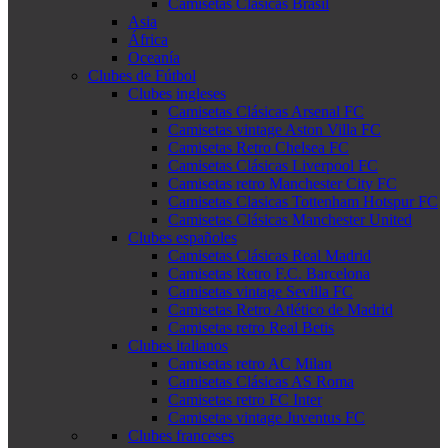
Camisetas Clásicas Brasil
Asia
África
Oceanía
Clubes de Fútbol
Clubes ingleses
Camisetas Clásicas Arsenal FC
Camisetas vintage Aston Villa FC
Camisetas Retro Chelsea FC
Camisetas Clásicas Liverpool FC
Camisetas retro Manchester City FC
Camisetas Clasicas Tottenham Hotspur FC
Camisetas Clásicas Manchester United
Clubes españoles
Camisetas Clásicas Real Madrid
Camisetas Retro F.C. Barcelona
Camisetas vintage Sevilla FC
Camisetas Retro Atlético de Madrid
Camisetas retro Real Betis
Clubes italianos
Camisetas retro AC Milan
Camisetas Clásicas AS Roma
Camisetas retro FC Inter
Camisetas vintage Juventus FC
Clubes franceses