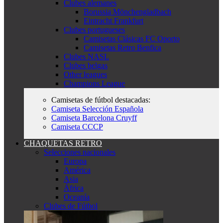
Clubes alemanes
Borussia Mönchengladbach
Eintracht Frankfurt
Clubes portugueses
Camisetas Clásicas FC Oporto
Camisetas Retro Benfica
Clubes NASL
Clubes belgas
Other leagues
Champions League
Camisetas de fútbol destacadas:
Camiseta Selección Española
Camiseta Barcelona Cruyff
Camiseta CCCP
CHAQUETAS RETRO
Selecciones nacionales
Europa
América
Asia
África
Oceanía
Clubes de Fútbol