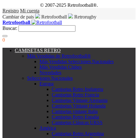
© 2007-2025 Retrofootball®.
Registro
Mi cuenta
Cambiar de pais
Retrofootball
Retrorugby
Retrofootball
Buscar:
0
CAMISETAS RETRO
Más Vendidas de Retrofootball®
Más Vendidas Selecciones Nacionales
Más Vendidas Clubes
Novedades
Selecciones Nacionales
Europa
Camisetas Retro Inglaterra
Camisetas Retro Francia
Camisetas Vintage Alemania
Camisetas Vintage Holanda
Camisetas vintage Italia
Camisetas Retro España
Camisetas Clásicas URSS
América
Camisetas Retro Argentina