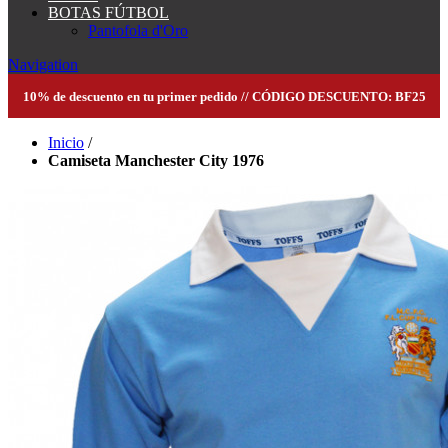
BOTAS FÚTBOL
Pantofola d'Oro
Navigation
10% de descuento en tu primer pedido // CÓDIGO DESCUENTO: BF25
Inicio
/
Camiseta Manchester City 1976