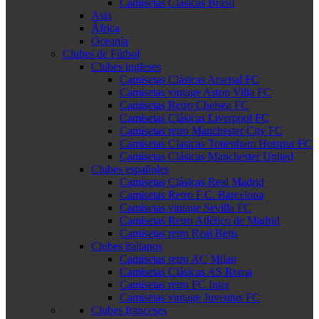
Camisetas Clásicas Brasil
Asia
África
Oceanía
Clubes de Fútbol
Clubes ingleses
Camisetas Clásicas Arsenal FC
Camisetas vintage Aston Villa FC
Camisetas Retro Chelsea FC
Camisetas Clásicas Liverpool FC
Camisetas retro Manchester City FC
Camisetas Clasicas Tottenham Hotspur FC
Camisetas Clásicas Manchester United
Clubes españoles
Camisetas Clásicas Real Madrid
Camisetas Retro F.C. Barcelona
Camisetas vintage Sevilla FC
Camisetas Retro Atlético de Madrid
Camisetas retro Real Betis
Clubes italianos
Camisetas retro AC Milan
Camisetas Clásicas AS Roma
Camisetas retro FC Inter
Camisetas vintage Juventus FC
Clubes franceses