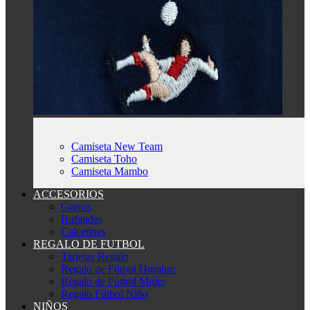
Camiseta New Team
Camiseta Toho
Camiseta Mambo
ACCESORIOS
Gorros
Bufandas
Calcetines
REGALO DE FUTBOL
Tarjetas Regalo
Regalo de Fútbol Hombre
Regalo de Fútbol Mujer
Regalo Fútbol Niño
NIÑOS