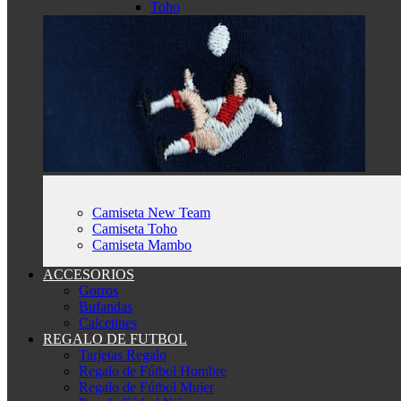
Toho
Camiseta New Team
Camiseta Toho
Camiseta Mambo
ACCESORIOS
Gorros
Bufandas
Calcetines
REGALO DE FUTBOL
Tarjetas Regalo
Regalo de Fútbol Hombre
Regalo de Fútbol Mujer