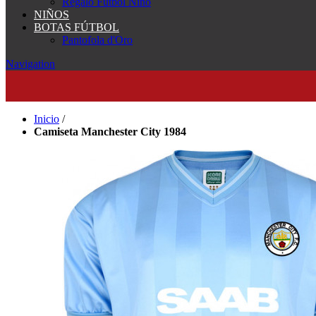
Regalo Fútbol Niño
NIÑOS
BOTAS FÚTBOL
Pantofola d'Oro
Navigation
Inicio
/
Camiseta Manchester City 1984