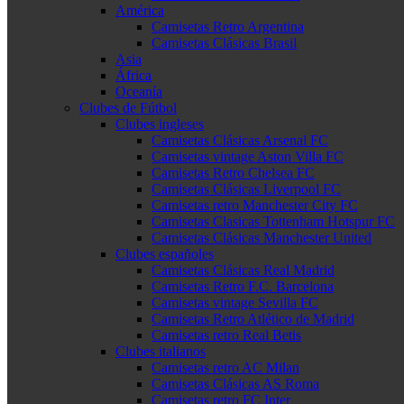
América
Camisetas Retro Argentina
Camisetas Clásicas Brasil
Asia
África
Oceanía
Clubes de Fútbol
Clubes ingleses
Camisetas Clásicas Arsenal FC
Camisetas vintage Aston Villa FC
Camisetas Retro Chelsea FC
Camisetas Clásicas Liverpool FC
Camisetas retro Manchester City FC
Camisetas Clasicas Tottenham Hotspur FC
Camisetas Clásicas Manchester United
Clubes españoles
Camisetas Clásicas Real Madrid
Camisetas Retro F.C. Barcelona
Camisetas vintage Sevilla FC
Camisetas Retro Atlético de Madrid
Camisetas retro Real Betis
Clubes italianos
Camisetas retro AC Milan
Camisetas Clásicas AS Roma
Camisetas retro FC Inter