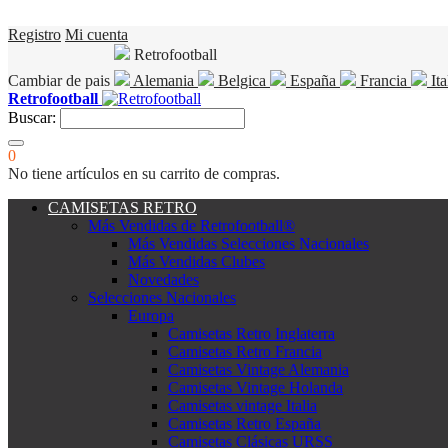
Registro
Mi cuenta
Retrofootball
Cambiar de pais
Alemania
Belgica
España
Francia
Ita
Retrofootball
Buscar:
0
No tiene artículos en su carrito de compras.
CAMISETAS RETRO
Más Vendidas de Retrofootball®
Más Vendidas Selecciones Nacionales
Más Vendidas Clubes
Novedades
Selecciones Nacionales
Europa
Camisetas Retro Inglaterra
Camisetas Retro Francia
Camisetas Vintage Alemania
Camisetas Vintage Holanda
Camisetas vintage Italia
Camisetas Retro España
Camisetas Clásicas URSS