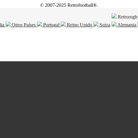
© 2007-2025 Retrofootball®.
Retrorugb
lia
Otros Países
Portugal
Reino Unido
Suiza
Alemania