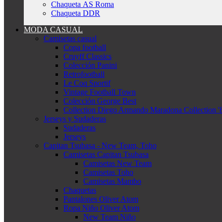
Chaqueta AS Roma
Chaqueta DDR
MODA CASUAL
Camisetas casual
Copa football
Cruyff Classics
Colección Panini
Retrofootball
Le Coq Sportif
Vintage Football Town
Colección George Best
Collection Diego Armando Maradona Collection '
Jerseys y Sudaderas
Sudaderas
Jerseys
Capitan Tsubasa - New Team, Toho
Camisetas Capitan Tsubasa
Camisetas New Team
Camisetas Toho
Camisetas Mambo
Chaquetas
Pantalones Oliver Atom
Ropa Niño Oliver Atom
New Team Niño