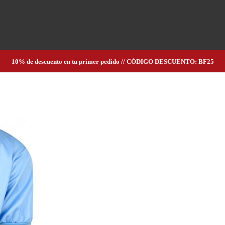
10% de descuento en tu primer pedido // CÓDIGO DESCUENTO: BF25