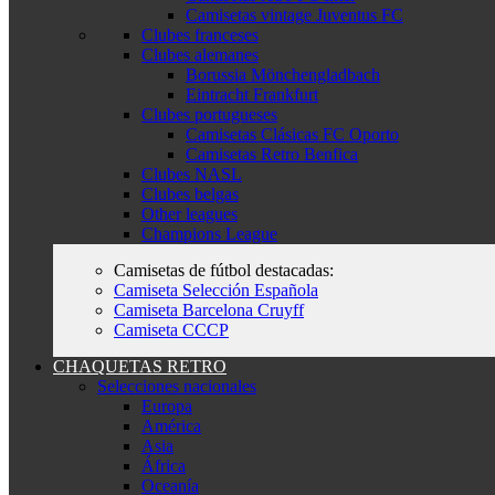
Camisetas vintage Juventus FC
Clubes franceses
Clubes alemanes
Borussia Mönchengladbach
Eintracht Frankfurt
Clubes portugueses
Camisetas Clásicas FC Oporto
Camisetas Retro Benfica
Clubes NASL
Clubes belgas
Other leagues
Champions League
Camisetas de fútbol destacadas:
Camiseta Selección Española
Camiseta Barcelona Cruyff
Camiseta CCCP
CHAQUETAS RETRO
Selecciones nacionales
Europa
América
Asia
África
Oceanía