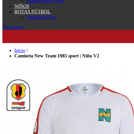
Regalo Fútbol Niño
NIÑOS
BOTAS FÚTBOL
Pantofola d'Oro
Navigation
Inicio
/
Camiseta New Team 1985 sport | Niño V2