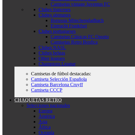
Camisetas vintage Juventus FC
Clubes franceses
Clubes alemanes
Borussia Mönchengladbach
Eintracht Frankfurt
Clubes portugueses
Camisetas Clásicas FC Oporto
Camisetas Retro Benfica
Clubes NASL
Clubes belgas
Other leagues
Champions League
Camisetas de fútbol destacadas:
Camiseta Selección Española
Camiseta Barcelona Cruyff
Camiseta CCCP
CHAQUETAS RETRO
Selecciones nacionales
Europa
América
Asia
África
Oceanía