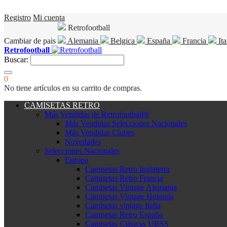
Registro
Mi cuenta
Retrofootball
Cambiar de pais
Alemania
Belgica
España
Francia
Ita
Retrofootball
Buscar:
0
No tiene artículos en su carrito de compras.
CAMISETAS RETRO
Más Vendidas de Retrofootball®
Más Vendidas Selecciones Nacionales
Más Vendidas Clubes
Novedades
Selecciones Nacionales
Europa
Camisetas Retro Inglaterra
Camisetas Retro Francia
Camisetas Vintage Alemania
Camisetas Vintage Holanda
Camisetas vintage Italia
Camisetas Retro España
Camisetas Clásicas URSS