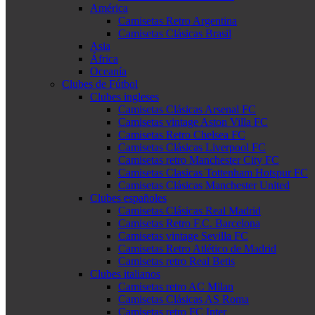
América
Camisetas Retro Argentina
Camisetas Clásicas Brasil
Asia
África
Oceanía
Clubes de Fútbol
Clubes ingleses
Camisetas Clásicas Arsenal FC
Camisetas vintage Aston Villa FC
Camisetas Retro Chelsea FC
Camisetas Clásicas Liverpool FC
Camisetas retro Manchester City FC
Camisetas Clasicas Tottenham Hotspur FC
Camisetas Clásicas Manchester United
Clubes españoles
Camisetas Clásicas Real Madrid
Camisetas Retro F.C. Barcelona
Camisetas vintage Sevilla FC
Camisetas Retro Atlético de Madrid
Camisetas retro Real Betis
Clubes italianos
Camisetas retro AC Milan
Camisetas Clásicas AS Roma
Camisetas retro FC Inter