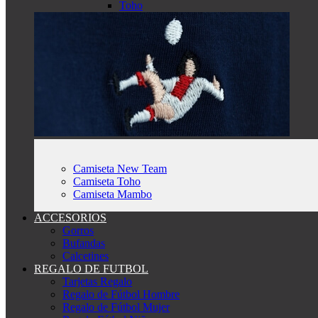
Toho
Camiseta New Team
Camiseta Toho
Camiseta Mambo
ACCESORIOS
Gorros
Bufandas
Calcetines
REGALO DE FUTBOL
Tarjetas Regalo
Regalo de Fútbol Hombre
Regalo de Fútbol Mujer