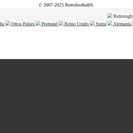
© 2007-2025 Retrofootball®.
Retrorugb
lia
Otros Países
Portugal
Reino Unido
Suiza
Alemania