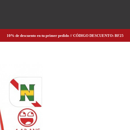
10% de descuento en tu primer pedido // CÓDIGO DESCUENTO: BF25