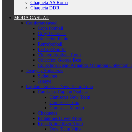
Chaqueta AS Roma
Chaqueta DDR
MODA CASUAL
Camisetas casual
Copa football
Cruyff Classics
Colección Panini
Retrofootball
Le Coq Sportif
Vintage Football Town
Colección George Best
Collection Diego Armando Maradona Collection '
Jerseys y Sudaderas
Sudaderas
Jerseys
Capitan Tsubasa - New Team, Toho
Camisetas Capitan Tsubasa
Camisetas New Team
Camisetas Toho
Camisetas Mambo
Chaquetas
Pantalones Oliver Atom
Ropa Niño Oliver Atom
New Team Niño