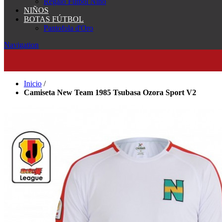
Regalo Fútbol Niño
NIÑOS
BOTAS FÚTBOL
Pantofola d'Oro
Navigation
Inicio
/
Camiseta New Team 1985 Tsubasa Ozora Sport V2