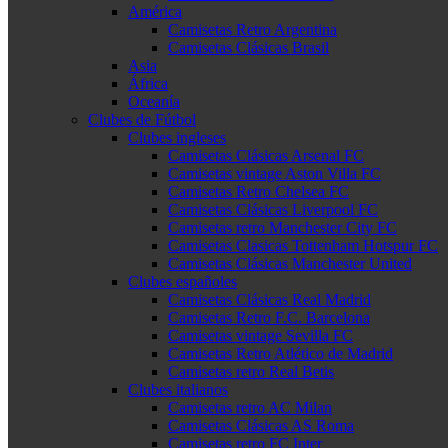
América
Camisetas Retro Argentina
Camisetas Clásicas Brasil
Asia
África
Oceanía
Clubes de Fútbol
Clubes ingleses
Camisetas Clásicas Arsenal FC
Camisetas vintage Aston Villa FC
Camisetas Retro Chelsea FC
Camisetas Clásicas Liverpool FC
Camisetas retro Manchester City FC
Camisetas Clasicas Tottenham Hotspur FC
Camisetas Clásicas Manchester United
Clubes españoles
Camisetas Clásicas Real Madrid
Camisetas Retro F.C. Barcelona
Camisetas vintage Sevilla FC
Camisetas Retro Atlético de Madrid
Camisetas retro Real Betis
Clubes italianos
Camisetas retro AC Milan
Camisetas Clásicas AS Roma
Camisetas retro FC Inter