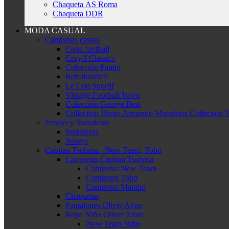
Chaqueta AS Roma
Chaqueta DDR
MODA CASUAL
Camisetas casual
Copa football
Cruyff Classics
Colección Panini
Retrofootball
Le Coq Sportif
Vintage Football Town
Colección George Best
Collection Diego Armando Maradona Collection '
Jerseys y Sudaderas
Sudaderas
Jerseys
Capitan Tsubasa - New Team, Toho
Camisetas Capitan Tsubasa
Camisetas New Team
Camisetas Toho
Camisetas Mambo
Chaquetas
Pantalones Oliver Atom
Ropa Niño Oliver Atom
New Team Niño