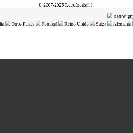
© 2007-2025 Retrofootball®.
Retrorugb
lia
Otros Países
Portugal
Reino Unido
Suiza
Alemania