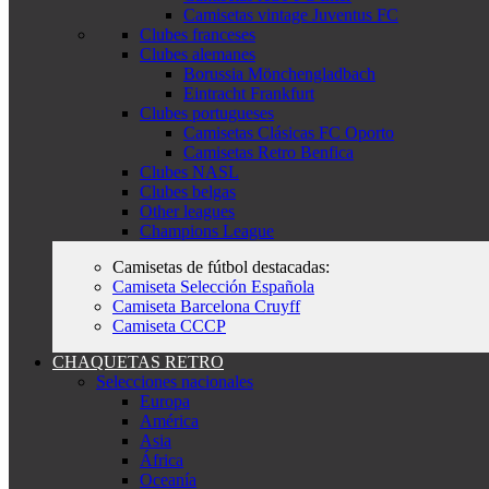
Camisetas vintage Juventus FC
Clubes franceses
Clubes alemanes
Borussia Mönchengladbach
Eintracht Frankfurt
Clubes portugueses
Camisetas Clásicas FC Oporto
Camisetas Retro Benfica
Clubes NASL
Clubes belgas
Other leagues
Champions League
Camisetas de fútbol destacadas:
Camiseta Selección Española
Camiseta Barcelona Cruyff
Camiseta CCCP
CHAQUETAS RETRO
Selecciones nacionales
Europa
América
Asia
África
Oceanía