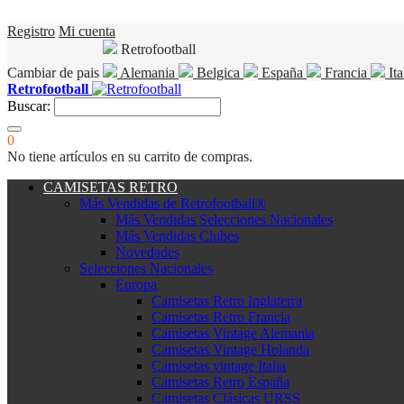
Registro
Mi cuenta
Retrofootball
Cambiar de pais
Alemania
Belgica
España
Francia
Ita
Retrofootball
Buscar:
0
No tiene artículos en su carrito de compras.
CAMISETAS RETRO
Más Vendidas de Retrofootball®
Más Vendidas Selecciones Nacionales
Más Vendidas Clubes
Novedades
Selecciones Nacionales
Europa
Camisetas Retro Inglaterra
Camisetas Retro Francia
Camisetas Vintage Alemania
Camisetas Vintage Holanda
Camisetas vintage Italia
Camisetas Retro España
Camisetas Clásicas URSS