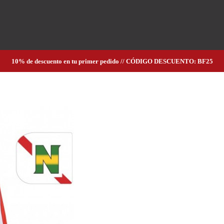
10% de descuento en tu primer pedido // CÓDIGO DESCUENTO: BF25