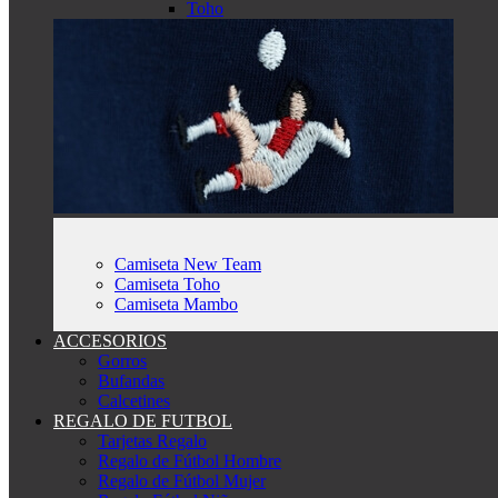
Toho
Camiseta New Team
Camiseta Toho
Camiseta Mambo
ACCESORIOS
Gorros
Bufandas
Calcetines
REGALO DE FUTBOL
Tarjetas Regalo
Regalo de Fútbol Hombre
Regalo de Fútbol Mujer