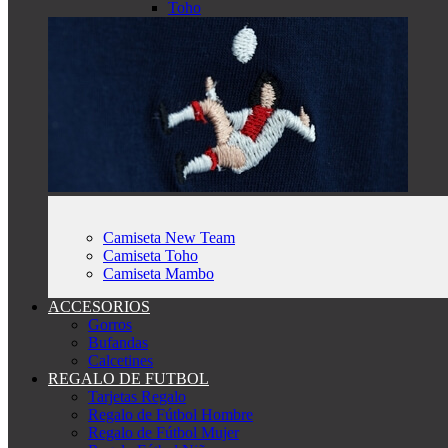
Toho
Camiseta New Team
Camiseta Toho
Camiseta Mambo
ACCESORIOS
Gorros
Bufandas
Calcetines
REGALO DE FUTBOL
Tarjetas Regalo
Regalo de Fútbol Hombre
Regalo de Fútbol Mujer