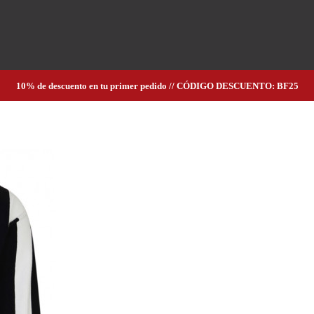
10% de descuento en tu primer pedido // CÓDIGO DESCUENTO: BF25