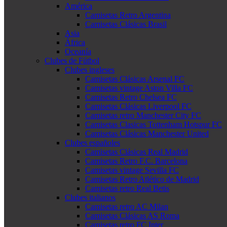
América
Camisetas Retro Argentina
Camisetas Clásicas Brasil
Asia
África
Oceanía
Clubes de Fútbol
Clubes ingleses
Camisetas Clásicas Arsenal FC
Camisetas vintage Aston Villa FC
Camisetas Retro Chelsea FC
Camisetas Clásicas Liverpool FC
Camisetas retro Manchester City FC
Camisetas Clasicas Tottenham Hotspur FC
Camisetas Clásicas Manchester United
Clubes españoles
Camisetas Clásicas Real Madrid
Camisetas Retro F.C. Barcelona
Camisetas vintage Sevilla FC
Camisetas Retro Atlético de Madrid
Camisetas retro Real Betis
Clubes italianos
Camisetas retro AC Milan
Camisetas Clásicas AS Roma
Camisetas retro FC Inter