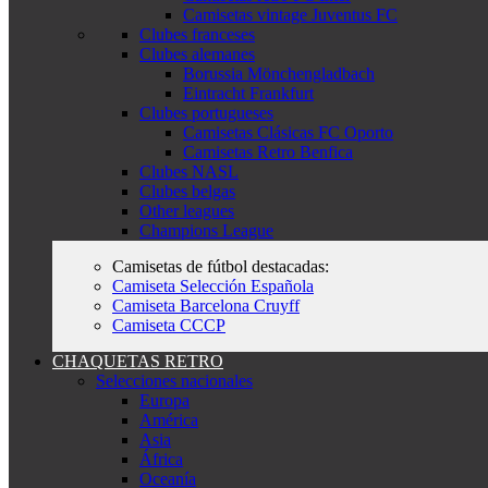
Camisetas vintage Juventus FC
Clubes franceses
Clubes alemanes
Borussia Mönchengladbach
Eintracht Frankfurt
Clubes portugueses
Camisetas Clásicas FC Oporto
Camisetas Retro Benfica
Clubes NASL
Clubes belgas
Other leagues
Champions League
Camisetas de fútbol destacadas:
Camiseta Selección Española
Camiseta Barcelona Cruyff
Camiseta CCCP
CHAQUETAS RETRO
Selecciones nacionales
Europa
América
Asia
África
Oceanía