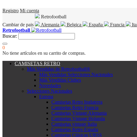
Registro
Mi cuenta
Retrofootball
Cambiar de pais
Alemania
Belgica
España
Francia
Ita
Retrofootball
Buscar:
0
No tiene artículos en su carrito de compras.
CAMISETAS RETRO
Más Vendidas de Retrofootball®
Más Vendidas Selecciones Nacionales
Más Vendidas Clubes
Novedades
Selecciones Nacionales
Europa
Camisetas Retro Inglaterra
Camisetas Retro Francia
Camisetas Vintage Alemania
Camisetas Vintage Holanda
Camisetas vintage Italia
Camisetas Retro España
Camisetas Clásicas URSS