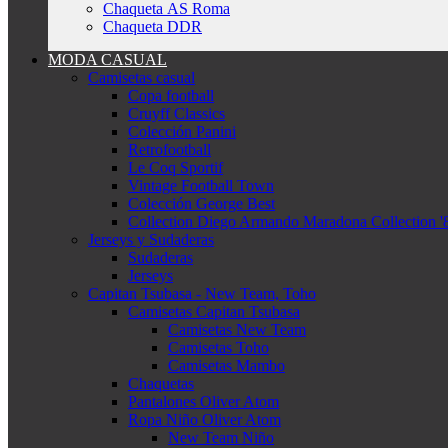
Chaqueta AS Roma
Chaqueta DDR
MODA CASUAL
Camisetas casual
Copa football
Cruyff Classics
Colección Panini
Retrofootball
Le Coq Sportif
Vintage Football Town
Colección George Best
Collection Diego Armando Maradona Collection '
Jerseys y Sudaderas
Sudaderas
Jerseys
Capitan Tsubasa - New Team, Toho
Camisetas Capitan Tsubasa
Camisetas New Team
Camisetas Toho
Camisetas Mambo
Chaquetas
Pantalones Oliver Atom
Ropa Niño Oliver Atom
New Team Niño