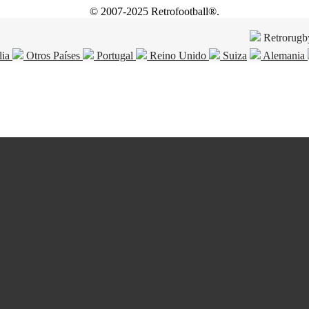
© 2007-2025 Retrofootball®.
Retrorugb
lia
Otros Países
Portugal
Reino Unido
Suiza
Alemania