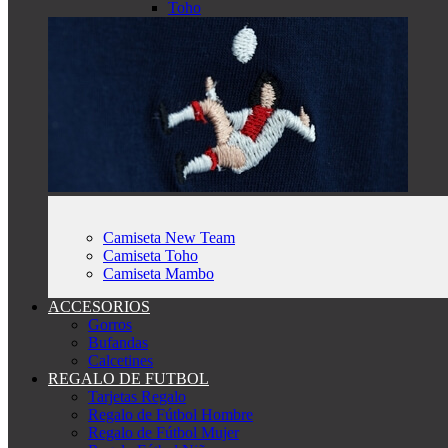
Toho
Camiseta New Team
Camiseta Toho
Camiseta Mambo
ACCESORIOS
Gorros
Bufandas
Calcetines
REGALO DE FUTBOL
Tarjetas Regalo
Regalo de Fútbol Hombre
Regalo de Fútbol Mujer