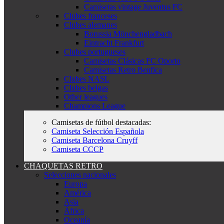
Camisetas vintage Juventus FC
Clubes franceses
Clubes alemanes
Borussia Mönchengladbach
Eintracht Frankfurt
Clubes portugueses
Camisetas Clásicas FC Oporto
Camisetas Retro Benfica
Clubes NASL
Clubes belgas
Other leagues
Champions League
Camisetas de fútbol destacadas:
Camiseta Selección Española
Camiseta Barcelona Cruyff
Camiseta CCCP
CHAQUETAS RETRO
Selecciones nacionales
Europa
América
Asia
África
Oceanía