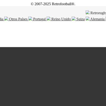
© 2007-2025 Retrofootball®.
Retrorugb
lia
Otros Países
Portugal
Reino Unido
Suiza
Alemania