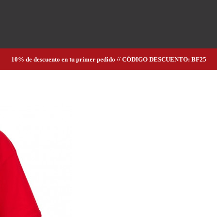
10% de descuento en tu primer pedido // CÓDIGO DESCUENTO: BF25