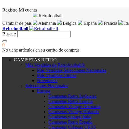
Registro
Mi cuenta
Retrofootball
Cambiar de pais
Alemania
Belgica
España
Francia
Ita
Retrofootball
Buscar:
0
No tiene artículos en su carrito de compras.
CAMISETAS RETRO
Más Vendidas de Retrofootball®
Más Vendidas Selecciones Nacionales
Más Vendidas Clubes
Novedades
Selecciones Nacionales
Europa
Camisetas Retro Inglaterra
Camisetas Retro Francia
Camisetas Vintage Alemania
Camisetas Vintage Holanda
Camisetas vintage Italia
Camisetas Retro España
Camisetas Clásicas URSS