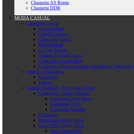
Chaqueta AS Roma
Chaqueta DDR
MODA CASUAL
Camisetas casual
Copa football
Cruyff Classics
Colección Panini
Retrofootball
Le Coq Sportif
Vintage Football Town
Colección George Best
Collection Diego Armando Maradona Collection '
Jerseys y Sudaderas
Sudaderas
Jerseys
Capitan Tsubasa - New Team, Toho
Camisetas Capitan Tsubasa
Camisetas New Team
Camisetas Toho
Camisetas Mambo
Chaquetas
Pantalones Oliver Atom
Ropa Niño Oliver Atom
New Team Niño