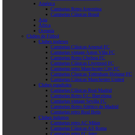
América
Camisetas Retro Argentina
Camisetas Clásicas Brasil
Asia
África
Oceanía
Clubes de Fútbol
Clubes ingleses
Camisetas Clásicas Arsenal FC
Camisetas vintage Aston Villa FC
Camisetas Retro Chelsea FC
Camisetas Clásicas Liverpool FC
Camisetas retro Manchester City FC
Camisetas Clasicas Tottenham Hotspur FC
Camisetas Clásicas Manchester United
Clubes españoles
Camisetas Clásicas Real Madrid
Camisetas Retro F.C. Barcelona
Camisetas vintage Sevilla FC
Camisetas Retro Atlético de Madrid
Camisetas retro Real Betis
Clubes italianos
Camisetas retro AC Milan
Camisetas Clásicas AS Roma
Camisetas retro FC Inter