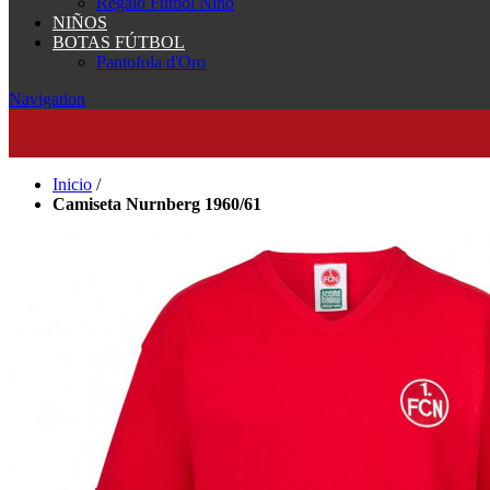
Regalo Fútbol Niño
NIÑOS
BOTAS FÚTBOL
Pantofola d'Oro
Navigation
Inicio
/
Camiseta Nurnberg 1960/61