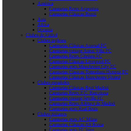
América
Camisetas Retro Argentina
Camisetas Clásicas Brasil
Asia
África
Oceanía
Clubes de Fútbol
Clubes ingleses
Camisetas Clásicas Arsenal FC
Camisetas vintage Aston Villa FC
Camisetas Retro Chelsea FC
Camisetas Clásicas Liverpool FC
Camisetas retro Manchester City FC
Camisetas Clasicas Tottenham Hotspur FC
Camisetas Clásicas Manchester United
Clubes españoles
Camisetas Clásicas Real Madrid
Camisetas Retro F.C. Barcelona
Camisetas vintage Sevilla FC
Camisetas Retro Atlético de Madrid
Camisetas retro Real Betis
Clubes italianos
Camisetas retro AC Milan
Camisetas Clásicas AS Roma
Camisetas retro FC Inter