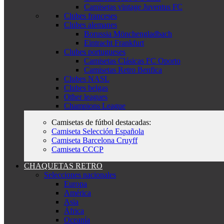
Camisetas vintage Juventus FC
Clubes franceses
Clubes alemanes
Borussia Mönchengladbach
Eintracht Frankfurt
Clubes portugueses
Camisetas Clásicas FC Oporto
Camisetas Retro Benfica
Clubes NASL
Clubes belgas
Other leagues
Champions League
Camisetas de fútbol destacadas:
Camiseta Selección Española
Camiseta Barcelona Cruyff
Camiseta CCCP
CHAQUETAS RETRO
Selecciones nacionales
Europa
América
Asia
África
Oceanía