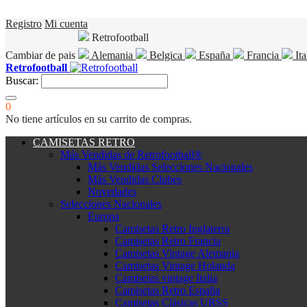
Registro
Mi cuenta
Retrofootball
Cambiar de pais
Alemania
Belgica
España
Francia
Ita
Retrofootball
Buscar:
0
No tiene artículos en su carrito de compras.
CAMISETAS RETRO
Más Vendidas de Retrofootball®
Más Vendidas Selecciones Nacionales
Más Vendidas Clubes
Novedades
Selecciones Nacionales
Europa
Camisetas Retro Inglaterra
Camisetas Retro Francia
Camisetas Vintage Alemania
Camisetas Vintage Holanda
Camisetas vintage Italia
Camisetas Retro España
Camisetas Clásicas URSS