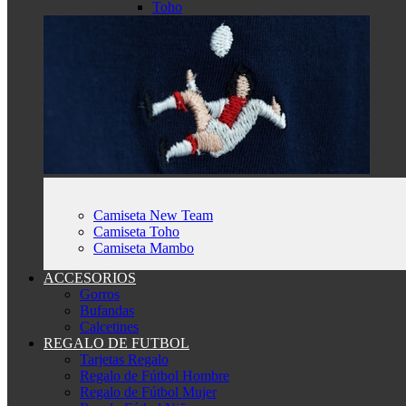
Toho
Camiseta New Team
Camiseta Toho
Camiseta Mambo
ACCESORIOS
Gorros
Bufandas
Calcetines
REGALO DE FUTBOL
Tarjetas Regalo
Regalo de Fútbol Hombre
Regalo de Fútbol Mujer