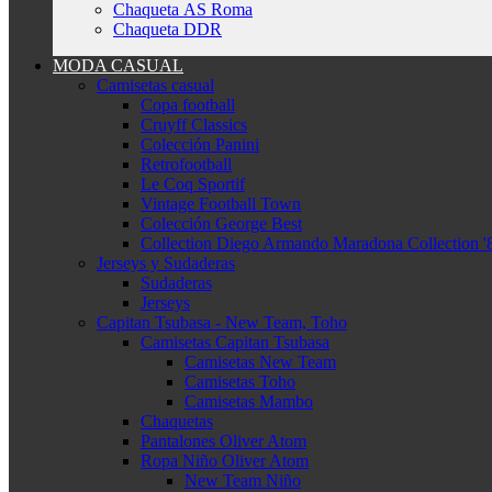
Chaqueta AS Roma
Chaqueta DDR
MODA CASUAL
Camisetas casual
Copa football
Cruyff Classics
Colección Panini
Retrofootball
Le Coq Sportif
Vintage Football Town
Colección George Best
Collection Diego Armando Maradona Collection '
Jerseys y Sudaderas
Sudaderas
Jerseys
Capitan Tsubasa - New Team, Toho
Camisetas Capitan Tsubasa
Camisetas New Team
Camisetas Toho
Camisetas Mambo
Chaquetas
Pantalones Oliver Atom
Ropa Niño Oliver Atom
New Team Niño