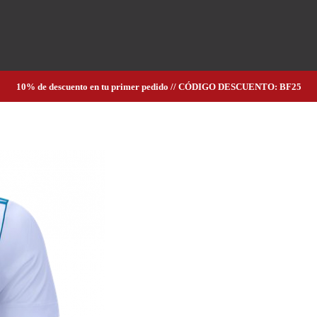
10% de descuento en tu primer pedido // CÓDIGO DESCUENTO: BF25