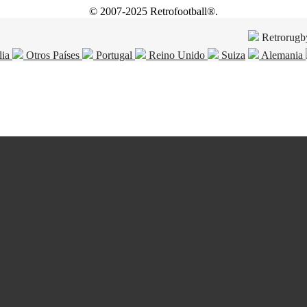
© 2007-2025 Retrofootball®.
Retrorugb
lia
Otros Países
Portugal
Reino Unido
Suiza
Alemania