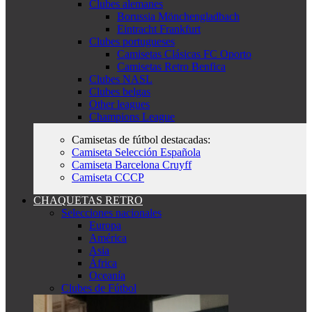
Clubes alemanes
Borussia Mönchengladbach
Eintracht Frankfurt
Clubes portugueses
Camisetas Clásicas FC Oporto
Camisetas Retro Benfica
Clubes NASL
Clubes belgas
Other leagues
Champions League
Camisetas de fútbol destacadas:
Camiseta Selección Española
Camiseta Barcelona Cruyff
Camiseta CCCP
CHAQUETAS RETRO
Selecciones nacionales
Europa
América
Asia
África
Oceanía
Clubes de Fútbol