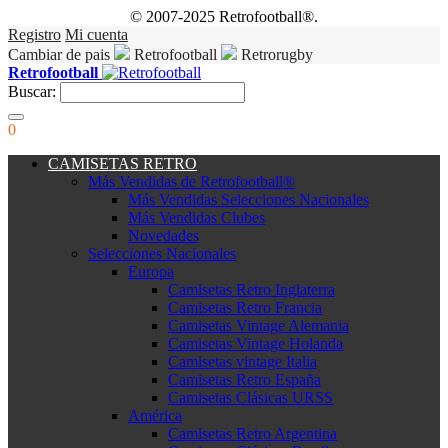
© 2007-2025 Retrofootball®.
Registro
Mi cuenta
Cambiar de pais
Retrofootball
Retrorugby
Retrofootball
Buscar:
0
CAMISETAS RETRO
Más Vendidas de Retrofootball®
Más Vendidas Selecciones Nacionales
Más Vendidas Clubes
Novedades
Selecciones Nacionales
Europa
Camisetas Retro Inglaterra
Camisetas Retro Francia
Camisetas Vintage Alemania
Camisetas Vintage Holanda
Camisetas vintage Italia
Camisetas Retro España
Camisetas Clásicas URSS
América
Camisetas Retro Argentina