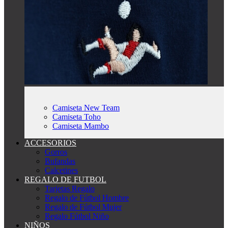
Camiseta New Team
Camiseta Toho
Camiseta Mambo
ACCESORIOS
Gorros
Bufandas
Calcetines
REGALO DE FUTBOL
Tarjetas Regalo
Regalo de Fútbol Hombre
Regalo de Fútbol Mujer
Regalo Fútbol Niño
NIÑOS