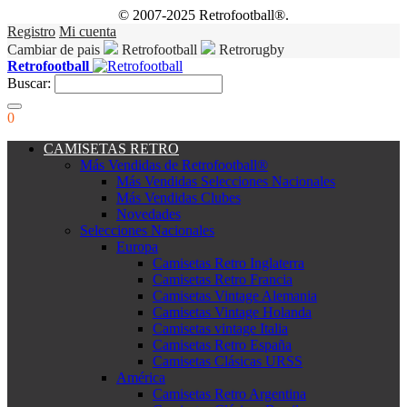
© 2007-2025 Retrofootball®.
Registro
Mi cuenta
Cambiar de pais
Retrofootball
Retrorugby
Retrofootball
Buscar:
0
CAMISETAS RETRO
Más Vendidas de Retrofootball®
Más Vendidas Selecciones Nacionales
Más Vendidas Clubes
Novedades
Selecciones Nacionales
Europa
Camisetas Retro Inglaterra
Camisetas Retro Francia
Camisetas Vintage Alemania
Camisetas Vintage Holanda
Camisetas vintage Italia
Camisetas Retro España
Camisetas Clásicas URSS
América
Camisetas Retro Argentina