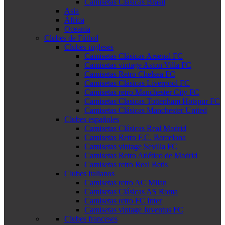
Camisetas Clásicas Brasil
Asia
África
Oceanía
Clubes de Fútbol
Clubes ingleses
Camisetas Clásicas Arsenal FC
Camisetas vintage Aston Villa FC
Camisetas Retro Chelsea FC
Camisetas Clásicas Liverpool FC
Camisetas retro Manchester City FC
Camisetas Clasicas Tottenham Hotspur FC
Camisetas Clásicas Manchester United
Clubes españoles
Camisetas Clásicas Real Madrid
Camisetas Retro F.C. Barcelona
Camisetas vintage Sevilla FC
Camisetas Retro Atlético de Madrid
Camisetas retro Real Betis
Clubes italianos
Camisetas retro AC Milan
Camisetas Clásicas AS Roma
Camisetas retro FC Inter
Camisetas vintage Juventus FC
Clubes franceses