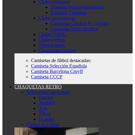
Clubes alemanes
Borussia Mönchengladbach
Eintracht Frankfurt
Clubes portugueses
Camisetas Clásicas FC Oporto
Camisetas Retro Benfica
Clubes NASL
Clubes belgas
Other leagues
Champions League
Camisetas de fútbol destacadas:
Camiseta Selección Española
Camiseta Barcelona Cruyff
Camiseta CCCP
CHAQUETAS RETRO
Selecciones nacionales
Europa
América
Asia
África
Oceanía
Clubes de Fútbol