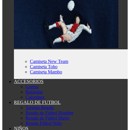
Camiseta New Team
Camiseta Toho
Camiseta Mambo
ACCESORIOS
Gorros
Bufandas
Calcetines
REGALO DE FUTBOL
Tarjetas Regalo
Regalo de Fútbol Hombre
Regalo de Fútbol Mujer
Regalo Fútbol Niño
NIÑOS