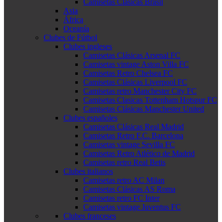
Camisetas Clásicas Brasil
Asia
África
Oceanía
Clubes de Fútbol
Clubes ingleses
Camisetas Clásicas Arsenal FC
Camisetas vintage Aston Villa FC
Camisetas Retro Chelsea FC
Camisetas Clásicas Liverpool FC
Camisetas retro Manchester City FC
Camisetas Clasicas Tottenham Hotspur FC
Camisetas Clásicas Manchester United
Clubes españoles
Camisetas Clásicas Real Madrid
Camisetas Retro F.C. Barcelona
Camisetas vintage Sevilla FC
Camisetas Retro Atlético de Madrid
Camisetas retro Real Betis
Clubes italianos
Camisetas retro AC Milan
Camisetas Clásicas AS Roma
Camisetas retro FC Inter
Camisetas vintage Juventus FC
Clubes franceses