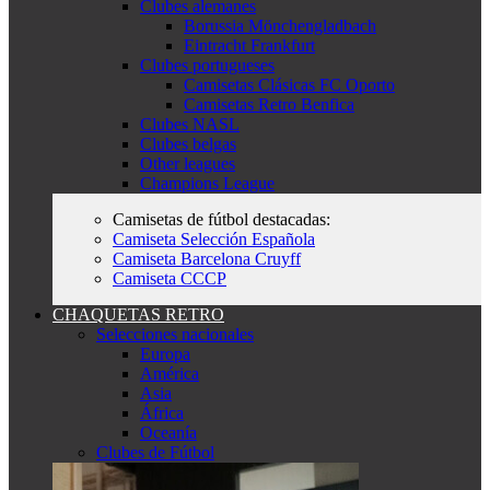
Clubes alemanes
Borussia Mönchengladbach
Eintracht Frankfurt
Clubes portugueses
Camisetas Clásicas FC Oporto
Camisetas Retro Benfica
Clubes NASL
Clubes belgas
Other leagues
Champions League
Camisetas de fútbol destacadas:
Camiseta Selección Española
Camiseta Barcelona Cruyff
Camiseta CCCP
CHAQUETAS RETRO
Selecciones nacionales
Europa
América
Asia
África
Oceanía
Clubes de Fútbol