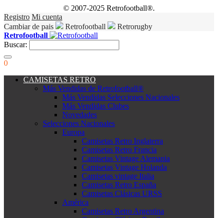
© 2007-2025 Retrofootball®.
Registro
Mi cuenta
Cambiar de pais
Retrofootball
Retrorugby
Retrofootball
Buscar:
0
CAMISETAS RETRO
Más Vendidas de Retrofootball®
Más Vendidas Selecciones Nacionales
Más Vendidas Clubes
Novedades
Selecciones Nacionales
Europa
Camisetas Retro Inglaterra
Camisetas Retro Francia
Camisetas Vintage Alemania
Camisetas Vintage Holanda
Camisetas vintage Italia
Camisetas Retro España
Camisetas Clásicas URSS
América
Camisetas Retro Argentina