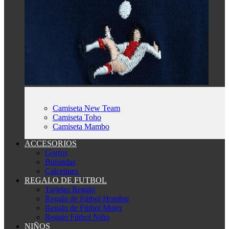
Camiseta New Team
Camiseta Toho
Camiseta Mambo
ACCESORIOS
Gorros
Bufandas
Calcetines
REGALO DE FUTBOL
Tarjetas Regalo
Regalo de Fútbol Hombre
Regalo de Fútbol Mujer
Regalo Fútbol Niño
NIÑOS