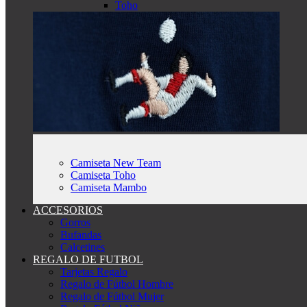
Toho
Camiseta New Team
Camiseta Toho
Camiseta Mambo
ACCESORIOS
Gorros
Bufandas
Calcetines
REGALO DE FUTBOL
Tarjetas Regalo
Regalo de Fútbol Hombre
Regalo de Fútbol Mujer