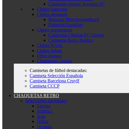
Camisetas vintage Juventus FC
Clubes franceses
Clubes alemanes
Borussia Mönchengladbach
Eintracht Frankfurt
Clubes portugueses
Camisetas Clásicas FC Oporto
Camisetas Retro Benfica
Clubes NASL
Clubes belgas
Other leagues
Champions League
Camisetas de fútbol destacadas:
Camiseta Selección Española
Camiseta Barcelona Cruyff
Camiseta CCCP
CHAQUETAS RETRO
Selecciones nacionales
Europa
América
Asia
África
Oceanía