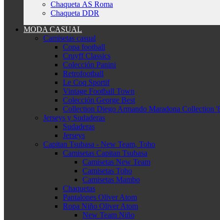
Chaqueta AS Roma
Chaqueta DDR
MODA CASUAL
Camisetas casual
Copa football
Cruyff Classics
Colección Panini
Retrofootball
Le Coq Sportif
Vintage Football Town
Colección George Best
Collection Diego Armando Maradona Collection '
Jerseys y Sudaderas
Sudaderas
Jerseys
Capitan Tsubasa - New Team, Toho
Camisetas Capitan Tsubasa
Camisetas New Team
Camisetas Toho
Camisetas Mambo
Chaquetas
Pantalones Oliver Atom
Ropa Niño Oliver Atom
New Team Niño