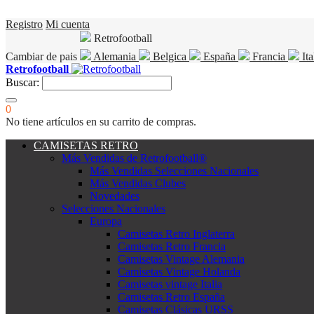
Registro
Mi cuenta
Retrofootball
Cambiar de pais
Alemania
Belgica
España
Francia
Ita
Retrofootball
Buscar:
0
No tiene artículos en su carrito de compras.
CAMISETAS RETRO
Más Vendidas de Retrofootball®
Más Vendidas Selecciones Nacionales
Más Vendidas Clubes
Novedades
Selecciones Nacionales
Europa
Camisetas Retro Inglaterra
Camisetas Retro Francia
Camisetas Vintage Alemania
Camisetas Vintage Holanda
Camisetas vintage Italia
Camisetas Retro España
Camisetas Clásicas URSS