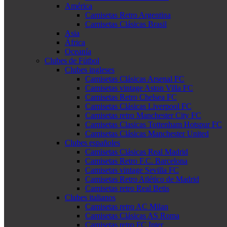
América
Camisetas Retro Argentina
Camisetas Clásicas Brasil
Asia
África
Oceanía
Clubes de Fútbol
Clubes ingleses
Camisetas Clásicas Arsenal FC
Camisetas vintage Aston Villa FC
Camisetas Retro Chelsea FC
Camisetas Clásicas Liverpool FC
Camisetas retro Manchester City FC
Camisetas Clasicas Tottenham Hotspur FC
Camisetas Clásicas Manchester United
Clubes españoles
Camisetas Clásicas Real Madrid
Camisetas Retro F.C. Barcelona
Camisetas vintage Sevilla FC
Camisetas Retro Atlético de Madrid
Camisetas retro Real Betis
Clubes italianos
Camisetas retro AC Milan
Camisetas Clásicas AS Roma
Camisetas retro FC Inter