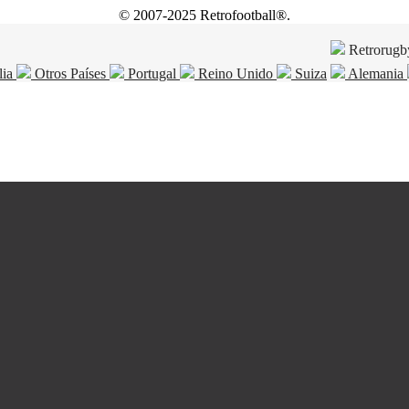
© 2007-2025 Retrofootball®.
Retrorugb
lia
Otros Países
Portugal
Reino Unido
Suiza
Alemania