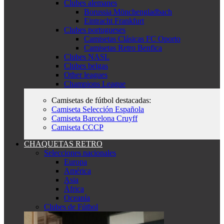
Clubes alemanes
Borussia Mönchengladbach
Eintracht Frankfurt
Clubes portugueses
Camisetas Clásicas FC Oporto
Camisetas Retro Benfica
Clubes NASL
Clubes belgas
Other leagues
Champions League
Camisetas de fútbol destacadas:
Camiseta Selección Española
Camiseta Barcelona Cruyff
Camiseta CCCP
CHAQUETAS RETRO
Selecciones nacionales
Europa
América
Asia
África
Oceanía
Clubes de Fútbol