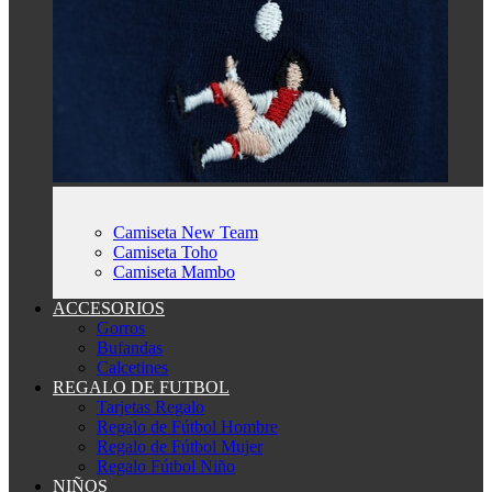
Camiseta New Team
Camiseta Toho
Camiseta Mambo
ACCESORIOS
Gorros
Bufandas
Calcetines
REGALO DE FUTBOL
Tarjetas Regalo
Regalo de Fútbol Hombre
Regalo de Fútbol Mujer
Regalo Fútbol Niño
NIÑOS