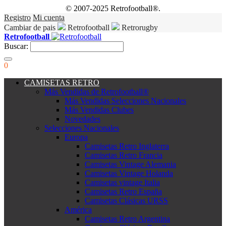
© 2007-2025 Retrofootball®.
Registro
Mi cuenta
Cambiar de pais
Retrofootball
Retrorugby
Retrofootball
Buscar:
0
CAMISETAS RETRO
Más Vendidas de Retrofootball®
Más Vendidas Selecciones Nacionales
Más Vendidas Clubes
Novedades
Selecciones Nacionales
Europa
Camisetas Retro Inglaterra
Camisetas Retro Francia
Camisetas Vintage Alemania
Camisetas Vintage Holanda
Camisetas vintage Italia
Camisetas Retro España
Camisetas Clásicas URSS
América
Camisetas Retro Argentina