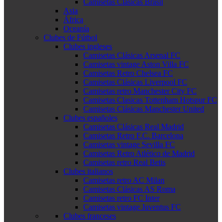
Camisetas Clásicas Brasil
Asia
África
Oceanía
Clubes de Fútbol
Clubes ingleses
Camisetas Clásicas Arsenal FC
Camisetas vintage Aston Villa FC
Camisetas Retro Chelsea FC
Camisetas Clásicas Liverpool FC
Camisetas retro Manchester City FC
Camisetas Clasicas Tottenham Hotspur FC
Camisetas Clásicas Manchester United
Clubes españoles
Camisetas Clásicas Real Madrid
Camisetas Retro F.C. Barcelona
Camisetas vintage Sevilla FC
Camisetas Retro Atlético de Madrid
Camisetas retro Real Betis
Clubes italianos
Camisetas retro AC Milan
Camisetas Clásicas AS Roma
Camisetas retro FC Inter
Camisetas vintage Juventus FC
Clubes franceses