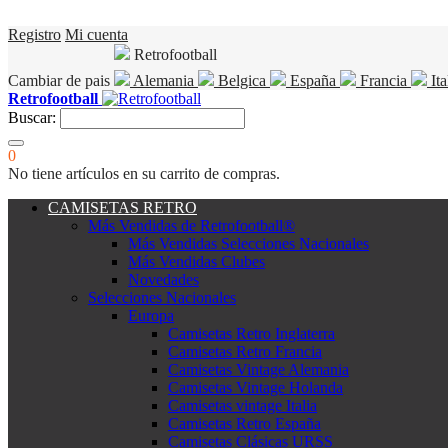
Registro
Mi cuenta
Retrofootball
Cambiar de pais
Alemania
Belgica
España
Francia
Ita
Retrofootball
Buscar:
0
No tiene artículos en su carrito de compras.
CAMISETAS RETRO
Más Vendidas de Retrofootball®
Más Vendidas Selecciones Nacionales
Más Vendidas Clubes
Novedades
Selecciones Nacionales
Europa
Camisetas Retro Inglaterra
Camisetas Retro Francia
Camisetas Vintage Alemania
Camisetas Vintage Holanda
Camisetas vintage Italia
Camisetas Retro España
Camisetas Clásicas URSS