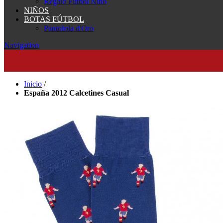
Regalo Fútbol Niño
NIÑOS
BOTAS FÚTBOL
Pantofola d'Oro
Navigation
Inicio
/
España 2012 Calcetines Casual