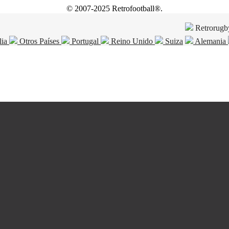
© 2007-2025 Retrofootball®.
Retrorugb
lia
Otros Países
Portugal
Reino Unido
Suiza
Alemania