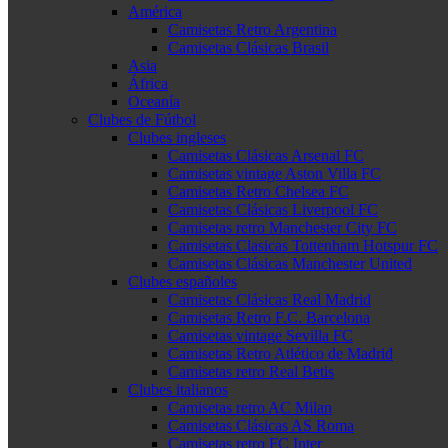
América
Camisetas Retro Argentina
Camisetas Clásicas Brasil
Asia
África
Oceanía
Clubes de Fútbol
Clubes ingleses
Camisetas Clásicas Arsenal FC
Camisetas vintage Aston Villa FC
Camisetas Retro Chelsea FC
Camisetas Clásicas Liverpool FC
Camisetas retro Manchester City FC
Camisetas Clasicas Tottenham Hotspur FC
Camisetas Clásicas Manchester United
Clubes españoles
Camisetas Clásicas Real Madrid
Camisetas Retro F.C. Barcelona
Camisetas vintage Sevilla FC
Camisetas Retro Atlético de Madrid
Camisetas retro Real Betis
Clubes italianos
Camisetas retro AC Milan
Camisetas Clásicas AS Roma
Camisetas retro FC Inter