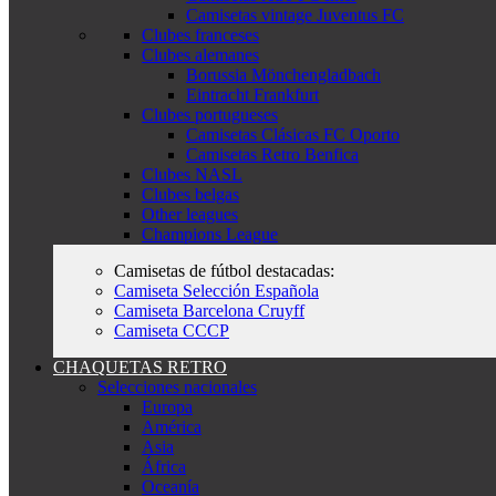
Camisetas vintage Juventus FC
Clubes franceses
Clubes alemanes
Borussia Mönchengladbach
Eintracht Frankfurt
Clubes portugueses
Camisetas Clásicas FC Oporto
Camisetas Retro Benfica
Clubes NASL
Clubes belgas
Other leagues
Champions League
Camisetas de fútbol destacadas:
Camiseta Selección Española
Camiseta Barcelona Cruyff
Camiseta CCCP
CHAQUETAS RETRO
Selecciones nacionales
Europa
América
Asia
África
Oceanía