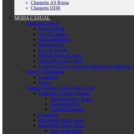
Chaqueta AS Roma
Chaqueta DDR
MODA CASUAL
Camisetas casual
Copa football
Cruyff Classics
Colección Panini
Retrofootball
Le Coq Sportif
Vintage Football Town
Colección George Best
Collection Diego Armando Maradona Collection '
Jerseys y Sudaderas
Sudaderas
Jerseys
Capitan Tsubasa - New Team, Toho
Camisetas Capitan Tsubasa
Camisetas New Team
Camisetas Toho
Camisetas Mambo
Chaquetas
Pantalones Oliver Atom
Ropa Niño Oliver Atom
New Team Niño