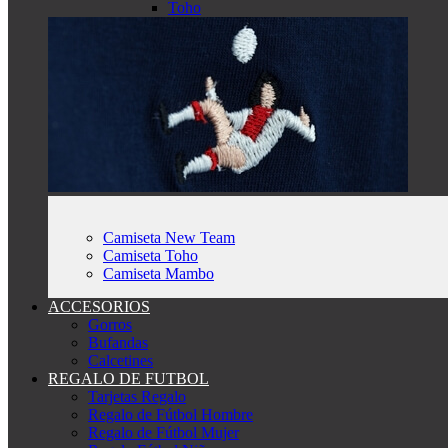
Toho
Camiseta New Team
Camiseta Toho
Camiseta Mambo
ACCESORIOS
Gorros
Bufandas
Calcetines
REGALO DE FUTBOL
Tarjetas Regalo
Regalo de Fútbol Hombre
Regalo de Fútbol Mujer