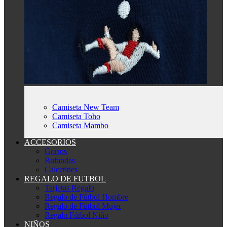
Camiseta New Team
Camiseta Toho
Camiseta Mambo
ACCESORIOS
Gorros
Bufandas
Calcetines
REGALO DE FUTBOL
Tarjetas Regalo
Regalo de Fútbol Hombre
Regalo de Fútbol Mujer
Regalo Fútbol Niño
NIÑOS