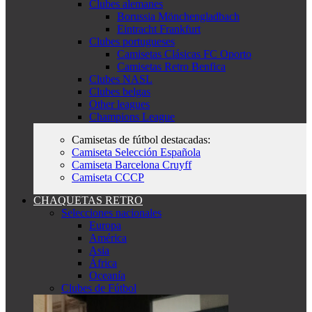
Clubes alemanes
Borussia Mönchengladbach
Eintracht Frankfurt
Clubes portugueses
Camisetas Clásicas FC Oporto
Camisetas Retro Benfica
Clubes NASL
Clubes belgas
Other leagues
Champions League
Camisetas de fútbol destacadas:
Camiseta Selección Española
Camiseta Barcelona Cruyff
Camiseta CCCP
CHAQUETAS RETRO
Selecciones nacionales
Europa
América
Asia
África
Oceanía
Clubes de Fútbol