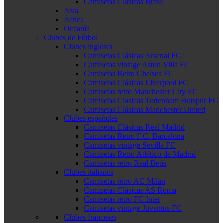
Camisetas Clásicas Brasil
Asia
África
Oceanía
Clubes de Fútbol
Clubes ingleses
Camisetas Clásicas Arsenal FC
Camisetas vintage Aston Villa FC
Camisetas Retro Chelsea FC
Camisetas Clásicas Liverpool FC
Camisetas retro Manchester City FC
Camisetas Clasicas Tottenham Hotspur FC
Camisetas Clásicas Manchester United
Clubes españoles
Camisetas Clásicas Real Madrid
Camisetas Retro F.C. Barcelona
Camisetas vintage Sevilla FC
Camisetas Retro Atlético de Madrid
Camisetas retro Real Betis
Clubes italianos
Camisetas retro AC Milan
Camisetas Clásicas AS Roma
Camisetas retro FC Inter
Camisetas vintage Juventus FC
Clubes franceses