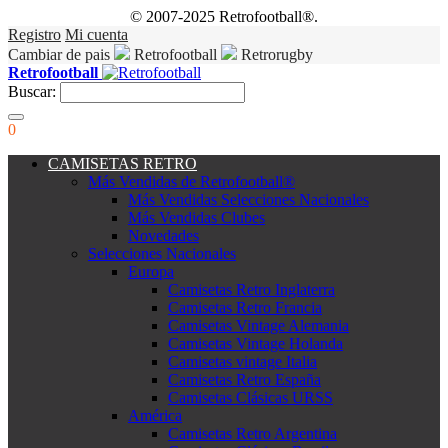
© 2007-2025 Retrofootball®.
Registro
Mi cuenta
Cambiar de pais
Retrofootball
Retrorugby
Retrofootball
Buscar:
0
CAMISETAS RETRO
Más Vendidas de Retrofootball®
Más Vendidas Selecciones Nacionales
Más Vendidas Clubes
Novedades
Selecciones Nacionales
Europa
Camisetas Retro Inglaterra
Camisetas Retro Francia
Camisetas Vintage Alemania
Camisetas Vintage Holanda
Camisetas vintage Italia
Camisetas Retro España
Camisetas Clásicas URSS
América
Camisetas Retro Argentina