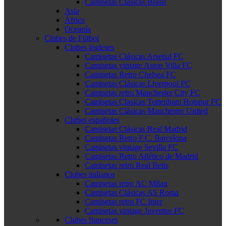
Camisetas Clásicas Brasil
Asia
África
Oceanía
Clubes de Fútbol
Clubes ingleses
Camisetas Clásicas Arsenal FC
Camisetas vintage Aston Villa FC
Camisetas Retro Chelsea FC
Camisetas Clásicas Liverpool FC
Camisetas retro Manchester City FC
Camisetas Clasicas Tottenham Hotspur FC
Camisetas Clásicas Manchester United
Clubes españoles
Camisetas Clásicas Real Madrid
Camisetas Retro F.C. Barcelona
Camisetas vintage Sevilla FC
Camisetas Retro Atlético de Madrid
Camisetas retro Real Betis
Clubes italianos
Camisetas retro AC Milan
Camisetas Clásicas AS Roma
Camisetas retro FC Inter
Camisetas vintage Juventus FC
Clubes franceses