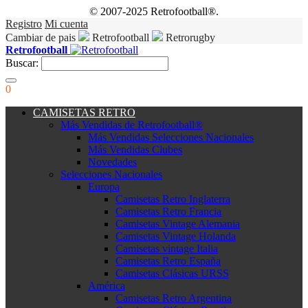
© 2007-2025 Retrofootball®.
Registro
Mi cuenta
Cambiar de pais
Retrofootball
Retrorugby
Retrofootball
Buscar:
0
CAMISETAS RETRO
Más Vendidas de Retrofootball®
Más Vendidas Selecciones Nacionales
Más Vendidas Clubes
Novedades
Selecciones Nacionales
Europa
Camisetas Retro Inglaterra
Camisetas Retro Francia
Camisetas Vintage Alemania
Camisetas Vintage Holanda
Camisetas vintage Italia
Camisetas Retro España
Camisetas Clásicas URSS
América
Camisetas Retro Argentina