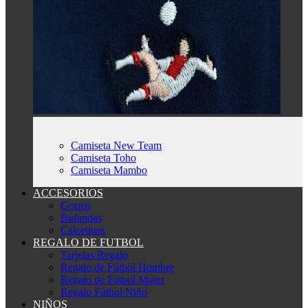
Camiseta New Team
Camiseta Toho
Camiseta Mambo
ACCESORIOS
Gorros
Bufandas
Calcetines
REGALO DE FUTBOL
Tarjetas Regalo
Regalo de Fútbol Hombre
Regalo de Fútbol Mujer
Regalo Fútbol Niño
NIÑOS