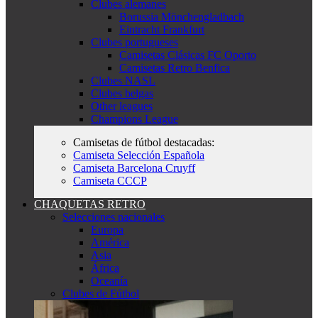
Clubes alemanes
Borussia Mönchengladbach
Eintracht Frankfurt
Clubes portugueses
Camisetas Clásicas FC Oporto
Camisetas Retro Benfica
Clubes NASL
Clubes belgas
Other leagues
Champions League
Camisetas de fútbol destacadas:
Camiseta Selección Española
Camiseta Barcelona Cruyff
Camiseta CCCP
CHAQUETAS RETRO
Selecciones nacionales
Europa
América
Asia
África
Oceanía
Clubes de Fútbol