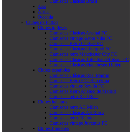
Camisetas Clásicas Brasil
Asia
África
Oceanía
Clubes de Fútbol
Clubes ingleses
Camisetas Clásicas Arsenal FC
Camisetas vintage Aston Villa FC
Camisetas Retro Chelsea FC
Camisetas Clásicas Liverpool FC
Camisetas retro Manchester City FC
Camisetas Clasicas Tottenham Hotspur FC
Camisetas Clásicas Manchester United
Clubes españoles
Camisetas Clásicas Real Madrid
Camisetas Retro F.C. Barcelona
Camisetas vintage Sevilla FC
Camisetas Retro Atlético de Madrid
Camisetas retro Real Betis
Clubes italianos
Camisetas retro AC Milan
Camisetas Clásicas AS Roma
Camisetas retro FC Inter
Camisetas vintage Juventus FC
Clubes franceses