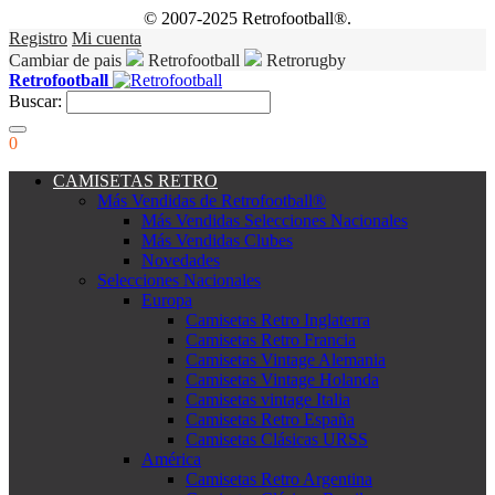
© 2007-2025 Retrofootball®.
Registro
Mi cuenta
Cambiar de pais
Retrofootball
Retrorugby
Retrofootball
Buscar:
0
CAMISETAS RETRO
Más Vendidas de Retrofootball®
Más Vendidas Selecciones Nacionales
Más Vendidas Clubes
Novedades
Selecciones Nacionales
Europa
Camisetas Retro Inglaterra
Camisetas Retro Francia
Camisetas Vintage Alemania
Camisetas Vintage Holanda
Camisetas vintage Italia
Camisetas Retro España
Camisetas Clásicas URSS
América
Camisetas Retro Argentina