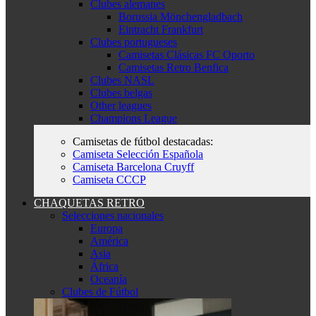
Clubes alemanes
Borussia Mönchengladbach
Eintracht Frankfurt
Clubes portugueses
Camisetas Clásicas FC Oporto
Camisetas Retro Benfica
Clubes NASL
Clubes belgas
Other leagues
Champions League
Camisetas de fútbol destacadas:
Camiseta Selección Española
Camiseta Barcelona Cruyff
Camiseta CCCP
CHAQUETAS RETRO
Selecciones nacionales
Europa
América
Asia
África
Oceanía
Clubes de Fútbol