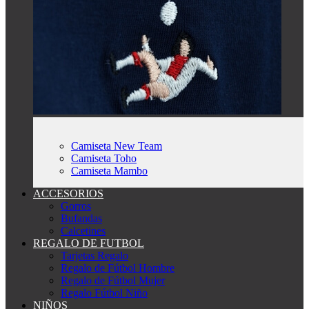
Camiseta New Team
Camiseta Toho
Camiseta Mambo
ACCESORIOS
Gorros
Bufandas
Calcetines
REGALO DE FUTBOL
Tarjetas Regalo
Regalo de Fútbol Hombre
Regalo de Fútbol Mujer
Regalo Fútbol Niño
NIÑOS