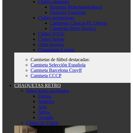
Clubes alemanes
Borussia Mönchengladbach
Eintracht Frankfurt
Clubes portugueses
Camisetas Clásicas FC Oporto
Camisetas Retro Benfica
Clubes NASL
Clubes belgas
Other leagues
Champions League
Camisetas de fútbol destacadas:
Camiseta Selección Española
Camiseta Barcelona Cruyff
Camiseta CCCP
CHAQUETAS RETRO
Selecciones nacionales
Europa
América
Asia
África
Oceanía
Clubes de Fútbol