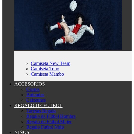
Camiseta New Team
Camiseta Toho
Camiseta Mambo
ACCESORIOS
Gorros
Bufandas
Calcetines
REGALO DE FUTBOL
Tarjetas Regalo
Regalo de Fútbol Hombre
Regalo de Fútbol Mujer
Regalo Fútbol Niño
NIÑOS