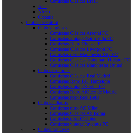
Camisetas Clásicas Brasil
Asia
África
Oceanía
Clubes de Fútbol
Clubes ingleses
Camisetas Clásicas Arsenal FC
Camisetas vintage Aston Villa FC
Camisetas Retro Chelsea FC
Camisetas Clásicas Liverpool FC
Camisetas retro Manchester City FC
Camisetas Clasicas Tottenham Hotspur FC
Camisetas Clásicas Manchester United
Clubes españoles
Camisetas Clásicas Real Madrid
Camisetas Retro F.C. Barcelona
Camisetas vintage Sevilla FC
Camisetas Retro Atlético de Madrid
Camisetas retro Real Betis
Clubes italianos
Camisetas retro AC Milan
Camisetas Clásicas AS Roma
Camisetas retro FC Inter
Camisetas vintage Juventus FC
Clubes franceses