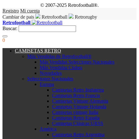
© 2007-2025 Retrofootball®.
Registro
Mi cuenta
Cambiar de pais
Retrofootball
Retrorugby
Retrofootball
Buscar:
0
CAMISETAS RETRO
Más Vendidas de Retrofootball®
Más Vendidas Selecciones Nacionales
Más Vendidas Clubes
Novedades
Selecciones Nacionales
Europa
Camisetas Retro Inglaterra
Camisetas Retro Francia
Camisetas Vintage Alemania
Camisetas Vintage Holanda
Camisetas vintage Italia
Camisetas Retro España
Camisetas Clásicas URSS
América
Camisetas Retro Argentina